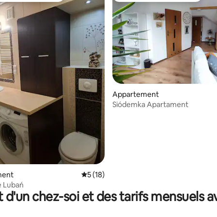
 la base de 421 commentaires : 4,89 sur 5
Appartement
Siódemka Apartament
ment
Évaluation moyenne sur la base de 18 co
5 (18)
e Lubań
t d'un chez-soi et des tarifs mensuels 