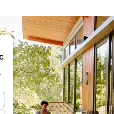
c
z
hes vers le haut et vers le bas pour les parcourir ou en appuyant et en fai