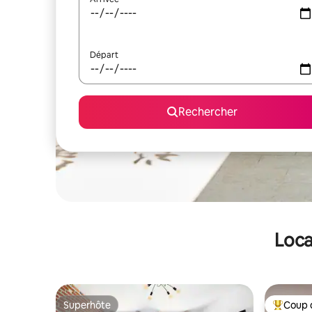
Départ
Rechercher
Loca
Superhôte
Coup 
Superhôte
Coups de