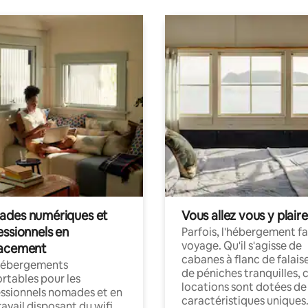
des numériques et
Vous allez vous y plaire
essionnels en
Parfois, l'hébergement fai
voyage. Qu'il s'agisse de
acement
cabanes à flanc de falais
hébergements
de péniches tranquilles, 
rtables pour les
locations sont dotées de
ssionnels nomades et en
caractéristiques uniques
ravail disposant du wifi