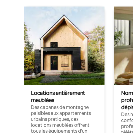
Locations entièrement
Noma
meublées
prof
dépl
Des cabanes de montagne
paisibles aux appartements
Des 
urbains pratiques, ces
confo
locations meublées offrent
profe
tous les équipements d'un
télét