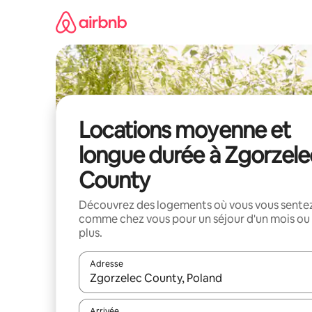
Aller
directement
au
contenu
Locations moyenne et
longue durée à Zgorzele
County
Découvrez des logements où vous vous sente
comme chez vous pour un séjour d'un mois ou
plus.
Adresse
Lorsque les résultats s'affichent, utilisez les flèc
Arrivée