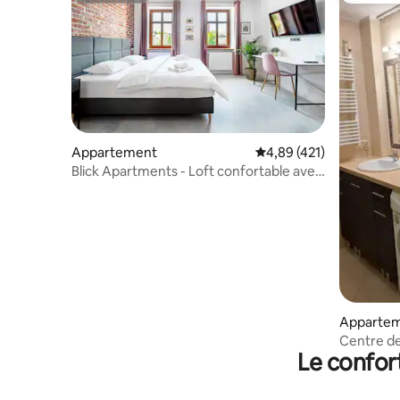
Appartement
Évaluation moyenne sur
4,89 (421)
Blick Apartments - Loft confortable avec
vue sur le fleuve
Apparte
Centre d
Le confor