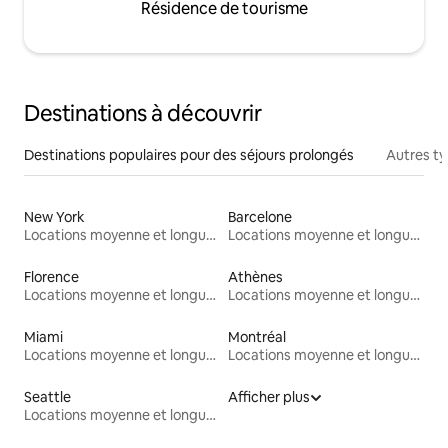
Résidence de tourisme
Destinations à découvrir
Destinations populaires pour des séjours prolongés
Autres t
New York
Barcelone
Locations moyenne et longue durée
Locations moyenne et longue durée
Florence
Athènes
Locations moyenne et longue durée
Locations moyenne et longue durée
Miami
Montréal
Locations moyenne et longue durée
Locations moyenne et longue durée
Seattle
Afficher plus
Locations moyenne et longue durée