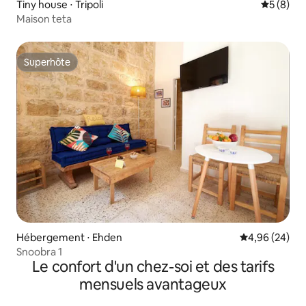
Tiny house ⋅ Tripoli
Évaluatio
5 (8)
Maison teta
Superhôte
Superhôte
Hébergement ⋅ Ehden
Évaluation mo
4,96 (24)
Snoobra 1
Le confort d'un chez-soi et des tarifs
mensuels avantageux