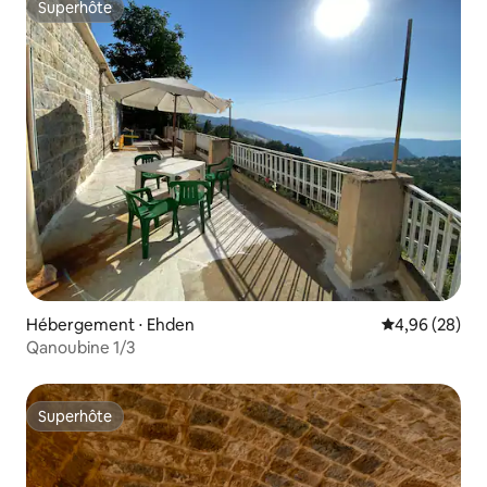
Superhôte
Superhôte
Hébergement ⋅ Ehden
Évaluation mo
4,96 (28)
Qanoubine 1/3
Superhôte
Superhôte