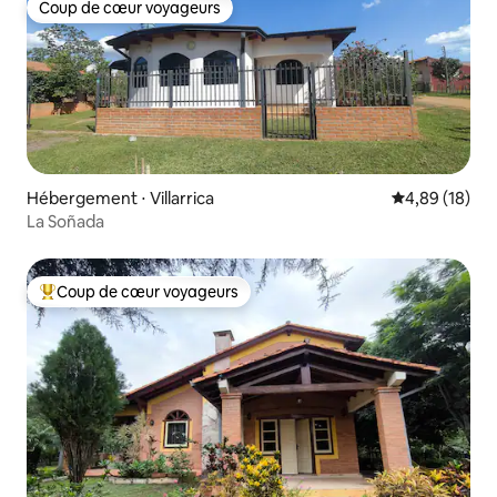
Coup de cœur voyageurs
Coup de cœur voyageurs
Hébergement ⋅ Villarrica
Évaluation mo
4,89 (18)
La Soñada
Coup de cœur voyageurs
Coups de cœur voyageurs les plus appréciés