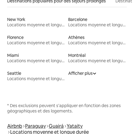
Destinations populaires pour des séjours prolongés
Destinati
New York
Barcelone
Locations moyenne et longue durée
Locations moyenne et longue durée
Florence
Athènes
Locations moyenne et longue durée
Locations moyenne et longue durée
Miami
Montréal
Locations moyenne et longue durée
Locations moyenne et longue durée
Seattle
Afficher plus
Locations moyenne et longue durée
* Des exclusions peuvent s'appliquer en fonction des zones
géographiques et des logements.
Airbnb
Paraguay
Guairá
Yataity
Locations moyenne et longue durée