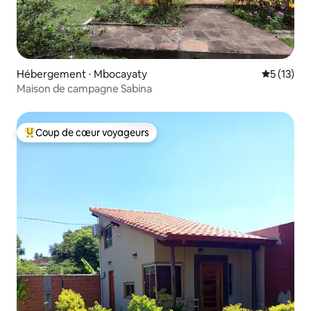
Hébergement ⋅ Mbocayaty
Évaluation
5 (13)
Maison de campagne Sabina
Coup de cœur voyageurs
Coups de cœur voyageurs les plus appréciés