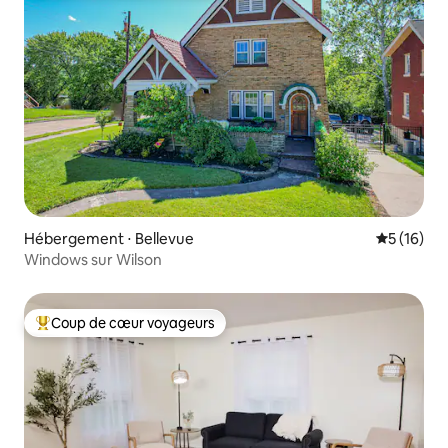
Hébergement ⋅ Bellevue
Évaluation
5 (16)
Windows sur Wilson
Coup de cœur voyageurs
Coups de cœur voyageurs les plus appréciés