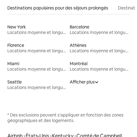
Destinations populaires pour des séjours prolongés
Destinati
New York
Barcelone
Locations moyenne et longue durée
Locations moyenne et longue durée
Florence
Athènes
Locations moyenne et longue durée
Locations moyenne et longue durée
Miami
Montréal
Locations moyenne et longue durée
Locations moyenne et longue durée
Seattle
Afficher plus
Locations moyenne et longue durée
* Des exclusions peuvent s'appliquer en fonction des zones
géographiques et des logements.
Airbnb
États-Unis
Kentucky
Comté de Campbell