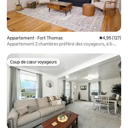
Appartement ⋅ Fort Thomas
Évaluation moy
4,95 (127)
Appartement 2 chambres préféré des voyageurs, à 5-
10 min de Cincy !
Coup de cœur voyageurs
Coup de cœur voyageurs