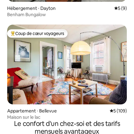
Hébergement ⋅ Dayton
Évaluatio
5 (9)
Benham Bungalow
Coup de cœur voyageurs
Coups de cœur voyageurs les plus appréciés
Appartement ⋅ Bellevue
Évaluation 
5 (109)
Maison sur le lac
Le confort d'un chez-soi et des tarifs
mensuels avantageux