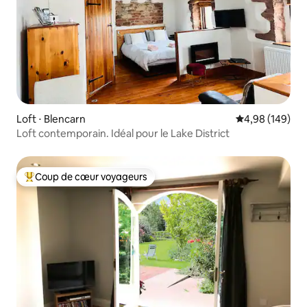
Loft ⋅ Blencarn
Évaluation moy
4,98 (149)
Loft contemporain. Idéal pour le Lake District
Coup de cœur voyageurs
Coups de cœur voyageurs les plus appréciés