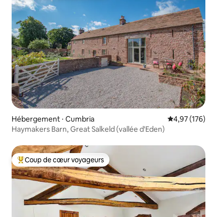
Hébergement ⋅ Cumbria
Évaluation moy
4,97 (176)
Haymakers Barn, Great Salkeld (vallée d'Eden)
Coup de cœur voyageurs
Coups de cœur voyageurs les plus appréciés