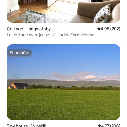
Cottage ⋅ Langwathby
Évaluation moy
4,98 (202)
Le cottage avec jacuzzi à Linden Farm House
Superhôte
Superhôte
Tiny house ⋅ Winskill
Évaluation moy
4,77 (296)