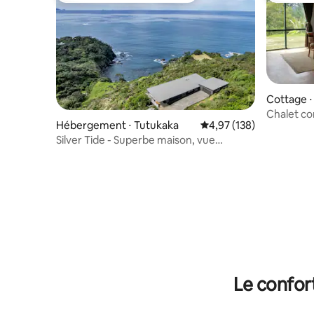
Cottage ⋅
Chalet co
Hébergement ⋅ Tutukaka
Évaluation moyenne sur
4,97 (138)
magnifiqu
Silver Tide - Superbe maison, vue
panoramique sur l'océan
Le confor