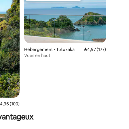
ntaires : 4,81 sur 5
Hébergement ⋅ Tutukaka
Évaluation moyenne sur
4,97 (177)
Vues en haut
valuation moyenne sur la base de 100 commentaires : 4,96 sur 5
4,96 (100)
avantageux