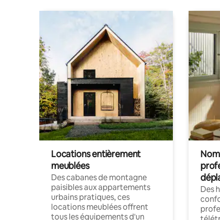
Locations entièrement
Noma
meublées
prof
dépl
Des cabanes de montagne
paisibles aux appartements
Des 
urbains pratiques, ces
confo
locations meublées offrent
profe
tous les équipements d'un
télét