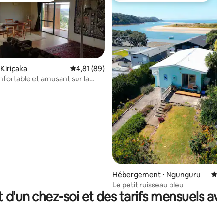
 Kiripaka
Évaluation moyenne sur la base de 89 comme
4,81 (89)
nfortable et amusant sur la
 la base de 138 commentaires : 4,97 sur 5
e rivière Ngunguru
Hébergement ⋅ Ngunguru
É
Le petit ruisseau bleu
t d'un chez-soi et des tarifs mensuels 