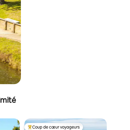
imité
Coup de cœur voyageurs
lus appréciés
Coups de cœur voyageurs les plus appréciés