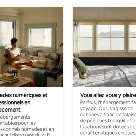
des numériques et
Vous allez vous y plaire
essionnels en
Parfois, l'hébergement fai
voyage. Qu'il s'agisse de
acement
cabanes à flanc de falais
hébergements
de péniches tranquilles, 
rtables pour les
locations sont dotées de
ssionnels nomades et en
caractéristiques uniques
ravail disposant du wifi