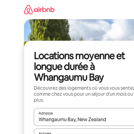
Aller
directement
au
contenu
Locations moyenne et
longue durée à
Whangaumu Bay
Découvrez des logements où vous vous sente
comme chez vous pour un séjour d'un mois ou
plus.
Adresse
Lorsque les résultats s'affichent, utilisez les flèc
Arrivée