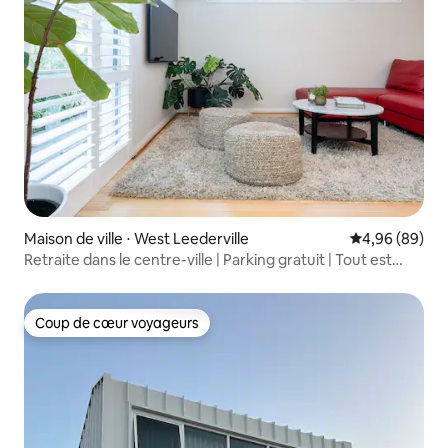
Maison de ville ⋅ West Leederville
Évaluation mo
4,96 (89)
Retraite dans le centre-ville | Parking gratuit | Tout est
accessible à pied
Coup de cœur voyageurs
Coup de cœur voyageurs