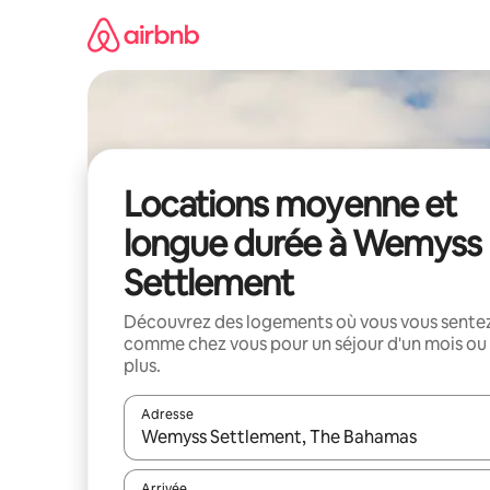
Aller
directement
au
contenu
Locations moyenne et
longue durée à Wemyss
Settlement
Découvrez des logements où vous vous sente
comme chez vous pour un séjour d'un mois ou
plus.
Adresse
Lorsque les résultats s'affichent, utilisez les flèc
Arrivée