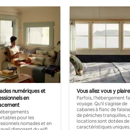
des numériques et
Vous allez vous y plaire
essionnels en
Parfois, l'hébergement fai
voyage. Qu'il s'agisse de
acement
cabanes à flanc de falais
hébergements
de péniches tranquilles, 
rtables pour les
locations sont dotées de
ssionnels nomades et en
caractéristiques uniques
ravail disposant du wifi