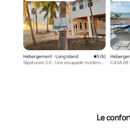
Hébergement ⋅ Long Island
Évaluation moyenn
5 (6)
Hébergem
ement
Slipstream 2.0 - Une escapade moderne
CASA DE
en bord de mer
Le confor