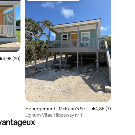
ntaires : 4,92 sur 5
Évaluation moyenne sur la base de 20 commentaires : 4,95 sur 5
4,95 (20)
Hébergement ⋅ McKann's Sett
Évaluation moyenne s
4,86 (7)
lement
Lignum Vitae Hideaway n° 1
avantageux