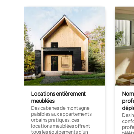
Locations entièrement
Noma
meublées
prof
dépl
Des cabanes de montagne
paisibles aux appartements
Des 
urbains pratiques, ces
confo
locations meublées offrent
profe
tous les équipements d'un
télét