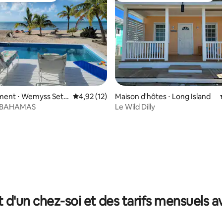
e sur la base de 6 commentaires : 5 sur 5
ent ⋅ Wemyss Settl
Évaluation moyenne sur la base de 12 comme
4,92 (12)
Maison d'hôtes ⋅ Long Island
 BAHAMAS
Le Wild Dilly
t d'un chez-soi et des tarifs mensuels 