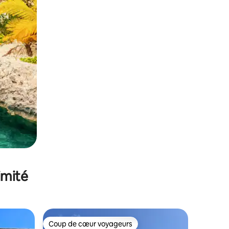
imité
Coup de cœur voyageurs
lus appréciés
Coup de cœur voyageurs