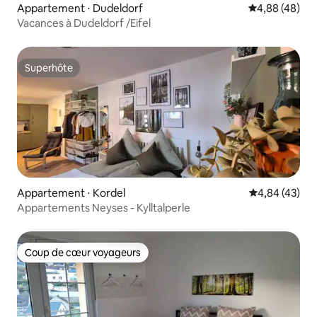
Appartement ⋅ Dudeldorf
Évaluation mo
4,88 (48)
Vacances à Dudeldorf /Eifel
Superhôte
Superhôte
Appartement ⋅ Kordel
Évaluation mo
4,84 (43)
Appartements Neyses - Kylltalperle
Coup de cœur voyageurs
Coup de cœur voyageurs