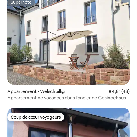
Superhôte
Superhôte
Appartement ⋅ Welschbillig
Évaluation mo
4,81 (48)
Appartement de vacances dans l'ancienne Gesindehaus
Coup de cœur voyageurs
Coup de cœur voyageurs