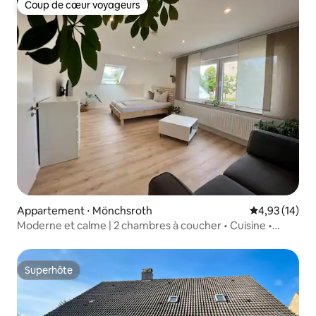
Coup de cœur voyageurs
Coup de cœur voyageurs
Appartement ⋅ Mönchsroth
Évaluation mo
4,93 (14)
Moderne et calme | 2 chambres à coucher • Cuisine •
Parking
Superhôte
Superhôte