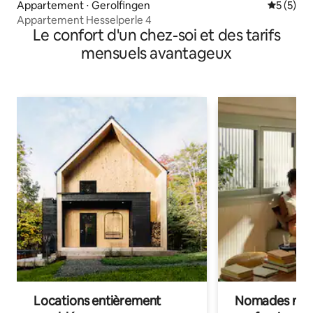
Appartement ⋅ Gerolfingen
Évaluatio
5 (5)
Appartement Hesselperle 4
Le confort d'un chez-soi et des tarifs
mensuels avantageux
Locations entièrement
Nomades num