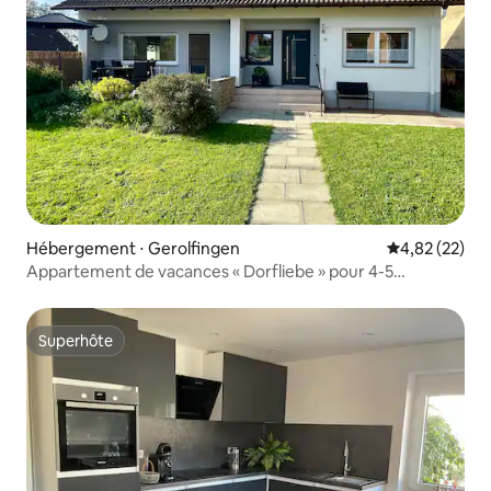
Hébergement ⋅ Gerolfingen
Évaluation mo
4,82 (22)
Appartement de vacances « Dorfliebe » pour 4-5
personnes
Superhôte
Superhôte