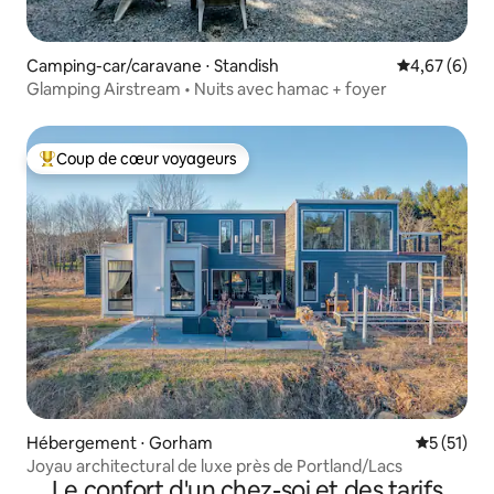
Camping-car/caravane ⋅ Standish
Évaluation m
4,67 (6)
Glamping Airstream • Nuits avec hamac + foyer
Coup de cœur voyageurs
Coups de cœur voyageurs les plus appréciés
Hébergement ⋅ Gorham
Évaluation
5 (51)
Joyau architectural de luxe près de Portland/Lacs
Le confort d'un chez-soi et des tarifs