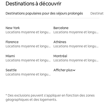
Destinations à découvrir
Destinations populaires pour des séjours prolongés
Destinati
New York
Barcelone
Locations moyenne et longue durée
Locations moyenne et longue durée
Florence
Athènes
Locations moyenne et longue durée
Locations moyenne et longue durée
Miami
Montréal
Locations moyenne et longue durée
Locations moyenne et longue durée
Seattle
Afficher plus
Locations moyenne et longue durée
* Des exclusions peuvent s'appliquer en fonction des zones
géographiques et des logements.