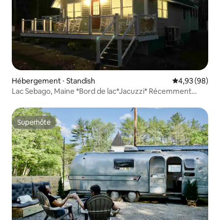
Hébergement ⋅ Standish
Évaluation mo
4,93 (98)
Lac Sebago, Maine *Bord de lac*Jacuzzi* Récemment
rénové
Superhôte
Superhôte