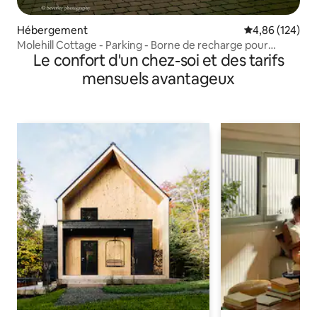
Hébergement
Évaluation moy
4,86 (124)
Molehill Cottage - Parking - Borne de recharge pour
Le confort d'un chez-soi et des tarifs
véhicule électrique - Animaux
mensuels avantageux