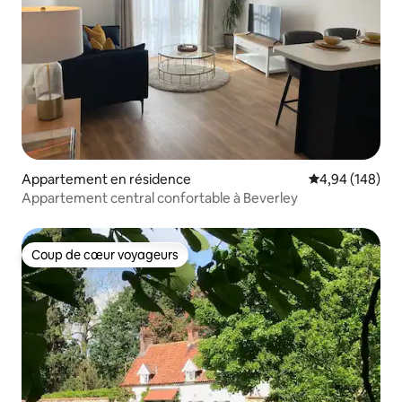
Appartement en résidence
Évaluation moy
4,94 (148)
Appartement central confortable à Beverley
Coup de cœur voyageurs
Coup de cœur voyageurs