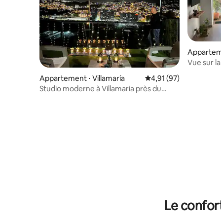
Appartem
Vue sur la
emplaceme
Appartement ⋅ Villamaría
Évaluation moyenne su
4,91 (97)
sport/Par
Studio moderne à Villamaria près du
câble aérien
Le confor