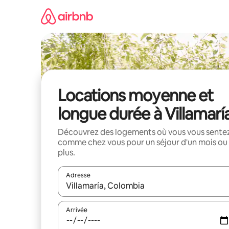
Aller
directement
au
contenu
Locations moyenne et
longue durée à Villamarí
Découvrez des logements où vous vous sente
comme chez vous pour un séjour d'un mois ou
plus.
Adresse
Lorsque les résultats s'affichent, utilisez les flèc
Arrivée