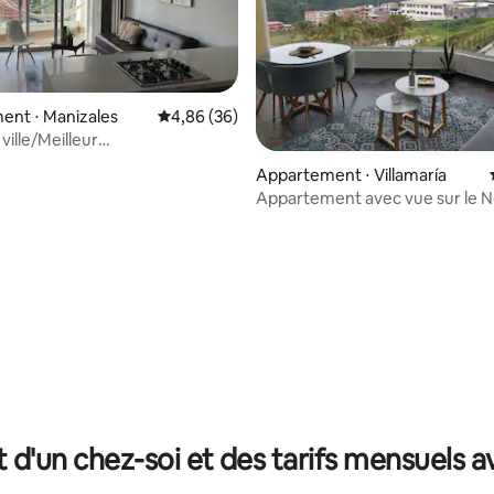
ent ⋅ Manizales
Évaluation moyenne sur la base de 36 commen
4,86 (36)
 ville/Meilleur
nt/Poste de travail/Salle de
r la base de 97 commentaires : 4,91 sur 5
Appartement ⋅ Villamaría
king
Appartement avec vue sur le 
t d'un chez-soi et des tarifs mensuels 