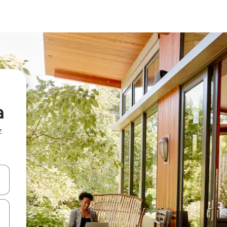
a
z
hes vers le haut et vers le bas pour les parcourir ou en appuyant et en fai