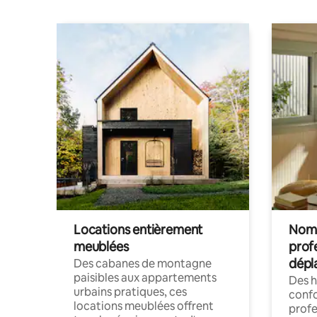
Locations entièrement
Noma
meublées
prof
dépl
Des cabanes de montagne
paisibles aux appartements
Des 
urbains pratiques, ces
confo
locations meublées offrent
profe