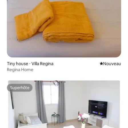
Tiny house ⋅ Villa Regina
Nouvel hébe
Nouveau
Regina Home
Superhôte
Superhôte