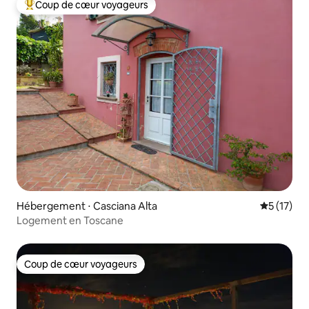
Coup de cœur voyageurs
Coups de cœur voyageurs les plus appréciés
Hébergement ⋅ Casciana Alta
Évaluation
5 (17)
Logement en Toscane
Coup de cœur voyageurs
Coup de cœur voyageurs