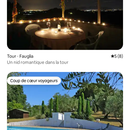
Tour ⋅ Fauglia
Évaluatio
5 (8)
Un nid romantique dans la tour
Coup de cœur voyageurs
Coup de cœur voyageurs