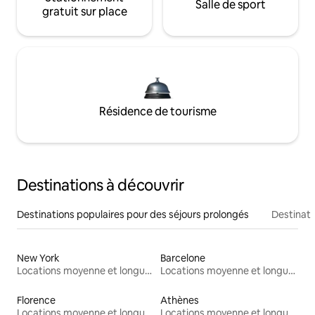
Salle de sport
gratuit sur place
Résidence de tourisme
Destinations à découvrir
Destinations populaires pour des séjours prolongés
Destinati
New York
Barcelone
Locations moyenne et longue durée
Locations moyenne et longue durée
Florence
Athènes
Locations moyenne et longue durée
Locations moyenne et longue durée