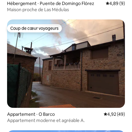
Hébergement ⋅ Puente de Domingo Flórez
Évaluation m
4,89 (9)
Maison proche de Las Médulas
Coup de cœur voyageurs
Coup de cœur voyageurs
Appartement ⋅ O Barco
Évaluation mo
4,92 (49)
Appartement moderne et agréable A.