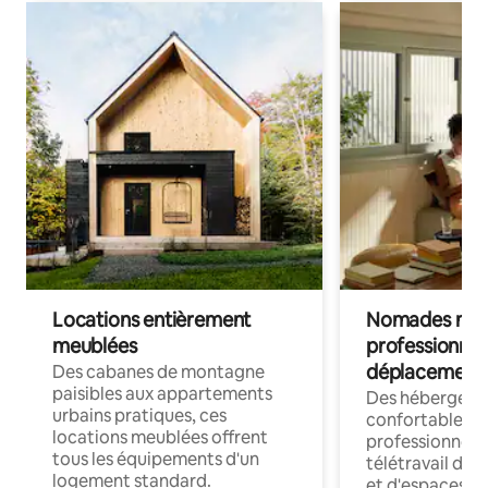
Locations entièrement
Nomades num
meublées
professionnel
déplacement
Des cabanes de montagne
paisibles aux appartements
Des hébergem
urbains pratiques, ces
confortables p
locations meublées offrent
professionnels
tous les équipements d'un
télétravail dis
logement standard.
et d'espaces de