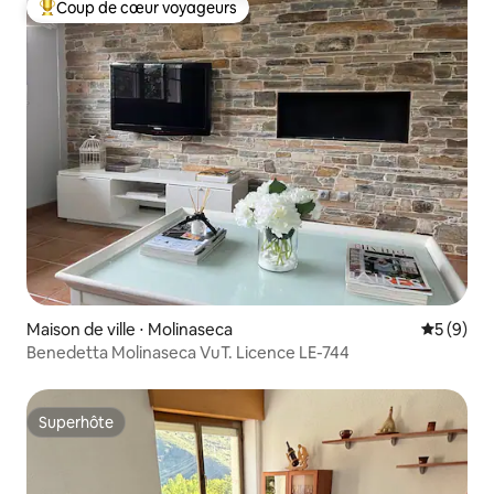
Coup de cœur voyageurs
Coups de cœur voyageurs les plus appréciés
Maison de ville ⋅ Molinaseca
Évaluatio
5 (9)
Benedetta Molinaseca VuT. Licence LE-744
Superhôte
Superhôte