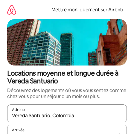
Aller
directement
Mettre mon logement sur Airbnb
au
contenu
Locations moyenne et longue durée à
Vereda Santuario
Découvrez des logements où vous vous sentez comme
chez vous pour un séjour d'un mois ou plus.
Adresse
Lorsque les résultats s'affichent, utilisez les flèches vers le hau
Arrivée