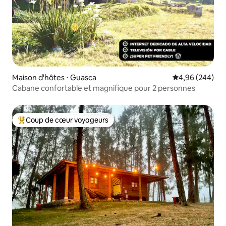
Maison d'hôtes ⋅ Guasca
Évaluation moy
4,96 (244)
Cabane confortable et magnifique pour 2 personnes
Coup de cœur voyageurs
Coups de cœur voyageurs les plus appréciés