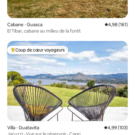
Cabane ⋅ Guasca
Évaluation moy
4,98 (161)
El Tibar, cabane au milieu de la forêt
Coup de cœur voyageurs
Coups de cœur voyageurs les plus appréciés
Villa ⋅ Guatavita
Évaluation moy
4,99 (103)
Jacuzzi · Vue sur le réservoir · Capri