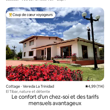
Coup de cœur voyageurs
Coups de cœur voyageurs les plus appréciés
Cottage ⋅ Vereda La Trinidad
Évaluation moy
4,99 (114)
El Tibar, nature et détente
Le confort d'un chez-soi et des tarifs
mensuels avantageux