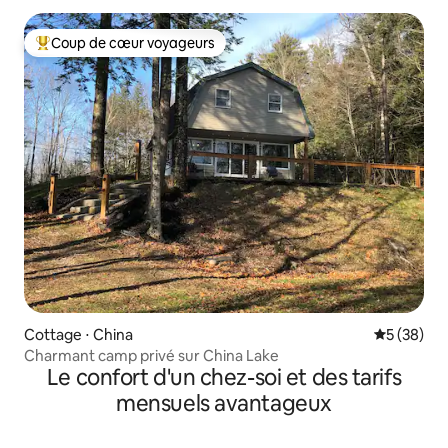
Coup de cœur voyageurs
Coups de cœur voyageurs les plus appréciés
Cottage ⋅ China
Évaluation
5 (38)
Charmant camp privé sur China Lake
Le confort d'un chez-soi et des tarifs
mensuels avantageux