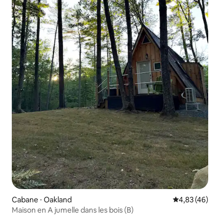
Cabane ⋅ Oakland
Évaluation mo
4,83 (46)
Maison en A jumelle dans les bois (B)