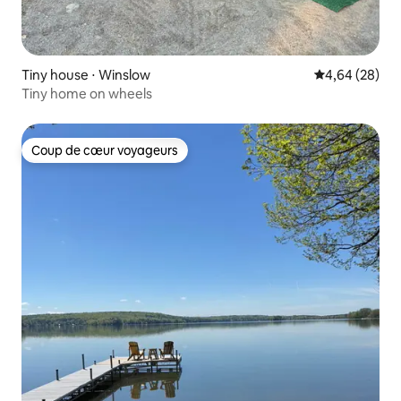
Tiny house ⋅ Winslow
Évaluation mo
4,64 (28)
Tiny home on wheels
Coup de cœur voyageurs
Coup de cœur voyageurs