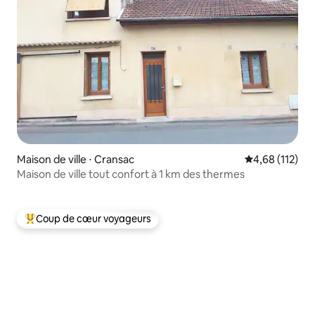
Maison de ville ⋅ Cransac
Évaluation moy
4,68 (112)
Maison de ville tout confort à 1 km des thermes
Coup de cœur voyageurs
Coups de cœur voyageurs les plus appréciés