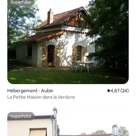
Superhôte
Superhôte
Hébergement ⋅ Aubin
Évaluation mo
4,67 (24)
La Petite Maison dans la Verdure
Superhôte
Superhôte