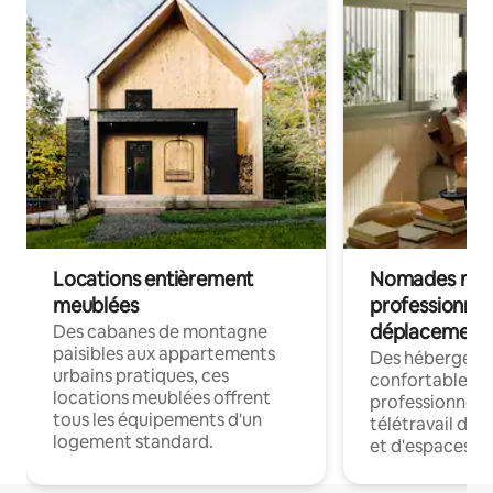
Locations entièrement
Nomades num
meublées
professionnel
déplacement
Des cabanes de montagne
paisibles aux appartements
Des hébergem
urbains pratiques, ces
confortables p
locations meublées offrent
professionnels
tous les équipements d'un
télétravail dis
logement standard.
et d'espaces de