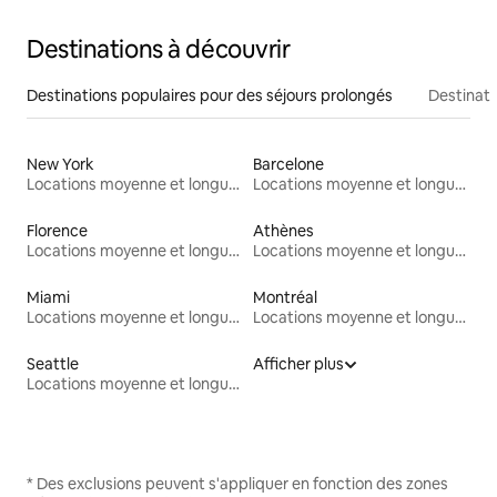
Destinations à découvrir
Destinations populaires pour des séjours prolongés
Destinati
New York
Barcelone
Locations moyenne et longue durée
Locations moyenne et longue durée
Florence
Athènes
Locations moyenne et longue durée
Locations moyenne et longue durée
Miami
Montréal
Locations moyenne et longue durée
Locations moyenne et longue durée
Seattle
Afficher plus
Locations moyenne et longue durée
* Des exclusions peuvent s'appliquer en fonction des zones