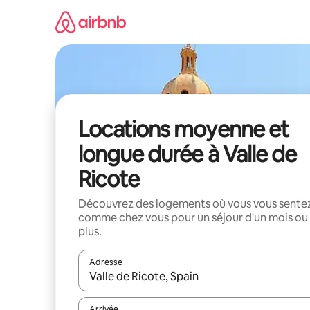
Aller
directement
au
contenu
Locations moyenne et
longue durée à Valle de
Ricote
Découvrez des logements où vous vous sente
comme chez vous pour un séjour d'un mois ou
plus.
Adresse
Lorsque les résultats s'affichent, utilisez les flèc
Arrivée