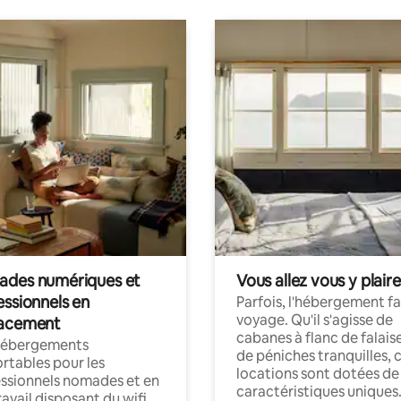
des numériques et
Vous allez vous y plaire
essionnels en
Parfois, l'hébergement fai
voyage. Qu'il s'agisse de
acement
cabanes à flanc de falais
hébergements
de péniches tranquilles, 
rtables pour les
locations sont dotées de
ssionnels nomades et en
caractéristiques uniques
ravail disposant du wifi