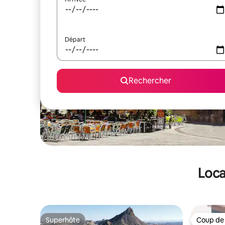
Départ
Rechercher
Loca
Superhôte
Coup de
Superhôte
Coup de