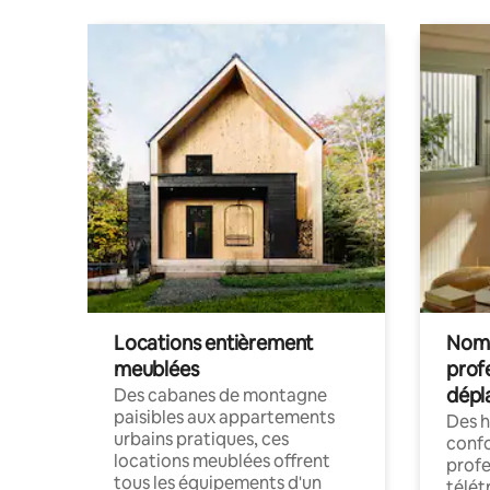
Locations entièrement
Noma
meublées
prof
dépl
Des cabanes de montagne
paisibles aux appartements
Des 
urbains pratiques, ces
confo
locations meublées offrent
profe
tous les équipements d'un
télét