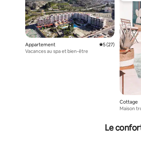
Appartement
Évaluation moyenne
5 (27)
Vacances au spa et bien-être
Cottage
Maison tr
jacuzzi
Le confor