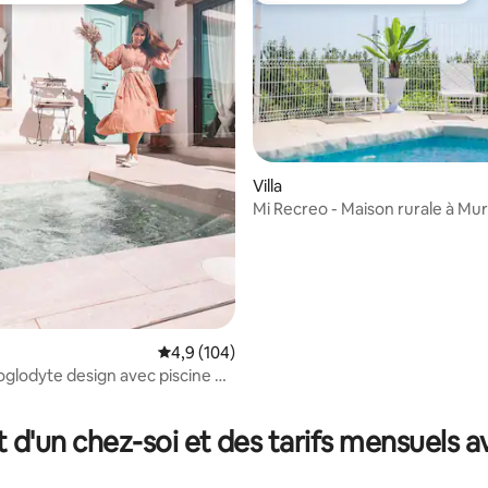
 sur la base de 27 commentaires : 5 sur 5
Villa
Mi Recreo - Maison rurale à Mur
Évaluation moyenne sur la base de 104 comm
4,9 (104)
oglodyte design avec piscine et
t d'un chez-soi et des tarifs mensuels 