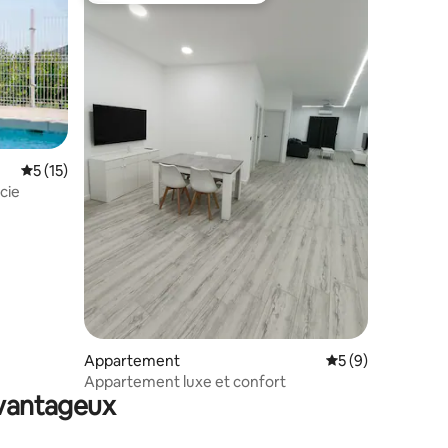
Évaluation moyenne sur la base de 15 commentaires : 5 sur 5
5 (15)
cie
entaires : 4,9 sur 5
Appartement
Évaluation moyenn
5 (9)
Appartement luxe et confort
avantageux