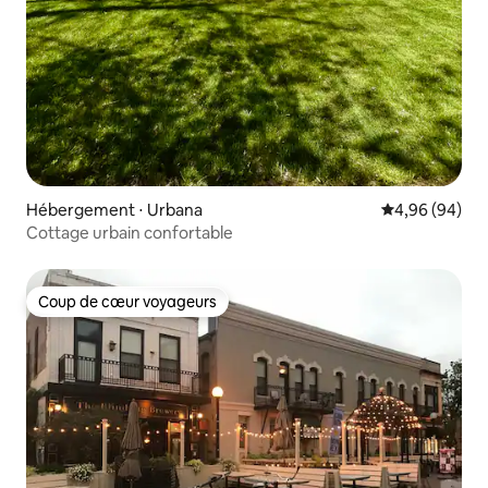
Hébergement ⋅ Urbana
Évaluation mo
4,96 (94)
Cottage urbain confortable
Coup de cœur voyageurs
Coup de cœur voyageurs