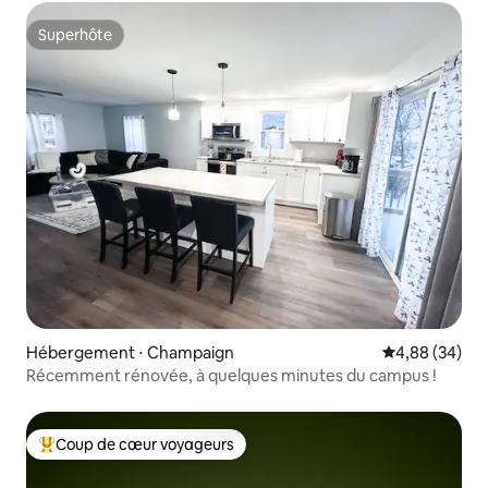
Superhôte
Superhôte
Hébergement ⋅ Champaign
Évaluation mo
4,88 (34)
Récemment rénovée, à quelques minutes du campus !
Coup de cœur voyageurs
Coups de cœur voyageurs les plus appréciés