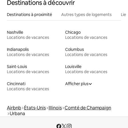
Destinations à découvrir
Destinations à proximité
Autres types de logements
Lie
Nashville
Chicago
Locations de vacances
Locations de vacances
Indianapolis
Columbus
Locations de vacances
Locations de vacances
Saint-Louis
Louisville
Locations de vacances
Locations de vacances
Cincinnati
Afficher plus
Locations de vacances
Airbnb
États-Unis
Illinois
Comté de Champaign
Urbana