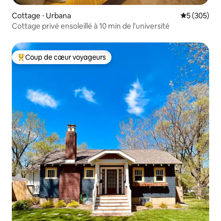
Cottage ⋅ Urbana
Évaluation 
5 (305)
Cottage privé ensoleillé à 10 min de l'université
Coup de cœur voyageurs
Coups de cœur voyageurs les plus appréciés