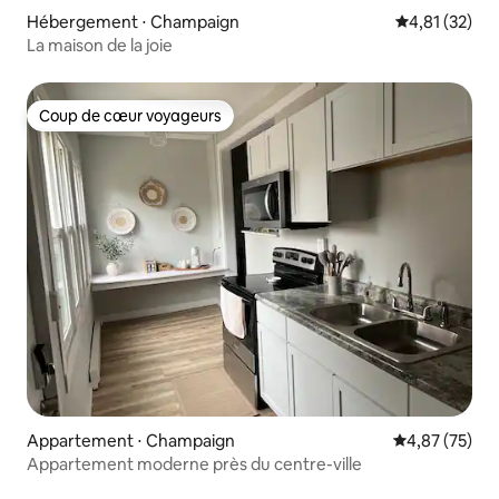
Hébergement ⋅ Champaign
Évaluation mo
4,81 (32)
La maison de la joie
Coup de cœur voyageurs
Coup de cœur voyageurs
Appartement ⋅ Champaign
Évaluation mo
4,87 (75)
Appartement moderne près du centre-ville