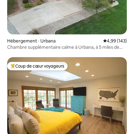
Hébergement ⋅ Urbana
Évaluation moy
4,99 (143)
Chambre supplémentaire calme à Urbana, à 5 miles de
l'université
Coup de cœur voyageurs
Coups de cœur voyageurs les plus appréciés