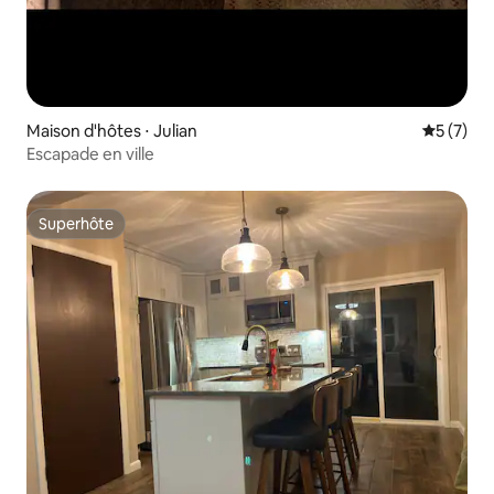
Maison d'hôtes ⋅ Julian
Évaluatio
5 (7)
Escapade en ville
Superhôte
Superhôte