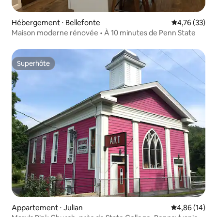
Hébergement ⋅ Bellefonte
Évaluation mo
4,76 (33)
Maison moderne rénovée • À 10 minutes de Penn State
Superhôte
Superhôte
Appartement ⋅ Julian
Évaluation mo
4,86 (14)