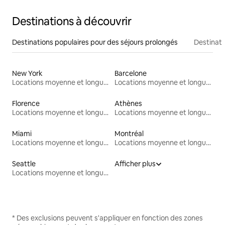
Destinations à découvrir
Destinations populaires pour des séjours prolongés
Destinati
New York
Barcelone
Locations moyenne et longue durée
Locations moyenne et longue durée
Florence
Athènes
Locations moyenne et longue durée
Locations moyenne et longue durée
Miami
Montréal
Locations moyenne et longue durée
Locations moyenne et longue durée
Seattle
Afficher plus
Locations moyenne et longue durée
* Des exclusions peuvent s'appliquer en fonction des zones