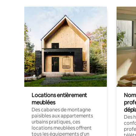
Locations entièrement
Noma
meublées
prof
dépl
Des cabanes de montagne
paisibles aux appartements
Des 
urbains pratiques, ces
confo
locations meublées offrent
profe
tous les équipements d'un
télét