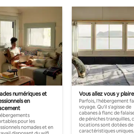
des numériques et
Vous allez vous y plaire
essionnels en
Parfois, l'hébergement fai
voyage. Qu'il s'agisse de
acement
cabanes à flanc de falais
hébergements
de péniches tranquilles, 
rtables pour les
locations sont dotées de
ssionnels nomades et en
caractéristiques uniques
ravail disposant du wifi