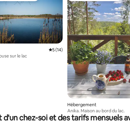
Évaluation moyenne sur la base de 14 co
5 (14)
use sur le lac
e sur la base de 9 commentaires : 5 sur 5
Hébergement
Anika. Maison au bord du lac.
t d'un chez-soi et des tarifs mensuels 