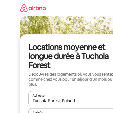
Aller
directement
au
contenu
Locations moyenne et
longue durée à Tuchola
Forest
Découvrez des logements où vous vous sente
comme chez vous pour un séjour d'un mois ou
plus.
Adresse
Lorsque les résultats s'affichent, utilisez les flèc
Arrivée