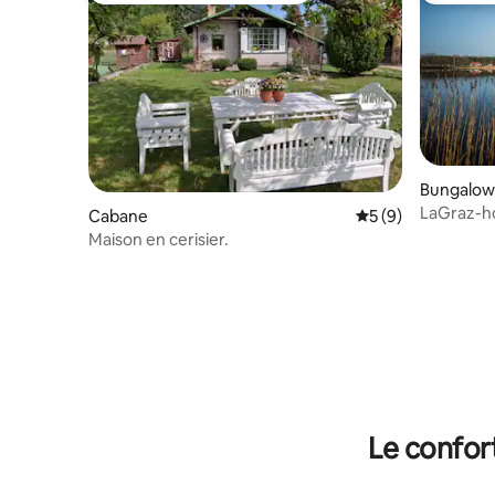
Bungalow
LaGraz-ho
Cabane
Évaluation moyenn
5 (9)
Maison en cerisier.
Le confor