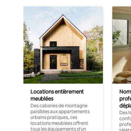
Locations entièrement
Noma
meublées
prof
dépl
Des cabanes de montagne
paisibles aux appartements
Des 
urbains pratiques, ces
confo
locations meublées offrent
profe
tous les équipements d'un
télét