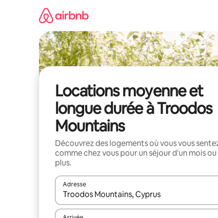
Aller
directement
au
contenu
Locations moyenne et
longue durée à Troodos
Mountains
Découvrez des logements où vous vous sente
comme chez vous pour un séjour d'un mois ou
plus.
Adresse
Lorsque les résultats s'affichent, utilisez les flèc
Arrivée