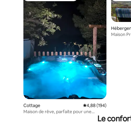
Héberge
Maison Pr
Troodos
Cottage
Évaluation moyenne sur 
4,88 (194)
Maison de rêve, parfaite pour une
Le confor
escapade romantique