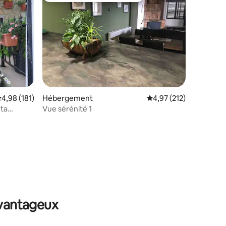
taires : 4,92 sur 5
valuation moyenne sur la base de 181 commentaires : 4,98 sur 5
4,98 (181)
Hébergement
Évaluation moyenne sur
4,97 (212)
ta
Vue sérénité 1
avantageux