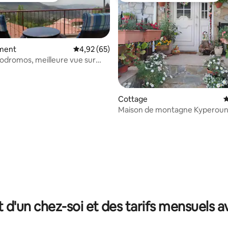
ment
Évaluation moyenne sur la base de 65 commen
4,92 (65)
odromos, meilleure vue sur
Cottage
É
Maison de montagne Kyperoun
Troodos
la base de 194 commentaires : 4,88 sur 5
t d'un chez-soi et des tarifs mensuels 