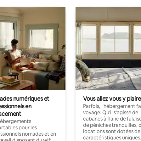
des numériques et
Vous allez vous y plaire
essionnels en
Parfois, l'hébergement fai
voyage. Qu'il s'agisse de
acement
cabanes à flanc de falais
hébergements
de péniches tranquilles, 
rtables pour les
locations sont dotées de
ssionnels nomades et en
caractéristiques uniques
ravail disposant du wifi