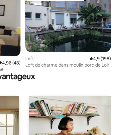
ntaires : 4,81 sur 5
Loft
Évaluation moyenne su
4,9 (198)
Évaluation moyenne sur la base de 48 commentaires : 4,96 sur 5
4,96 (48)
Loft de charme dans moulin bord de Loir
ne
avantageux