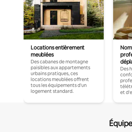
Locations entièrement
Noma
meublées
prof
dépl
Des cabanes de montagne
paisibles aux appartements
Des 
urbains pratiques, ces
confo
locations meublées offrent
profe
tous les équipements d'un
télét
logement standard.
et d'
Équipe