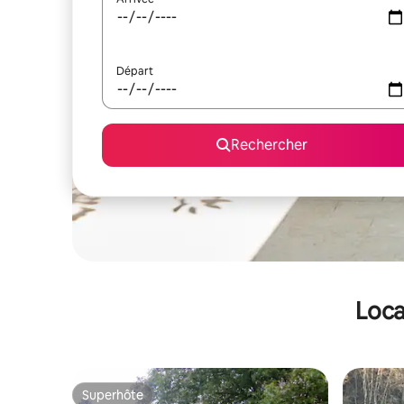
Départ
Rechercher
Loca
Superhôte
Superhôte