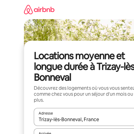
Aller
directement
au
contenu
Locations moyenne et
longue durée à Trizay-lès
Bonneval
Découvrez des logements où vous vous sente
comme chez vous pour un séjour d'un mois ou
plus.
Adresse
Lorsque les résultats s'affichent, utilisez les flèc
Arrivée