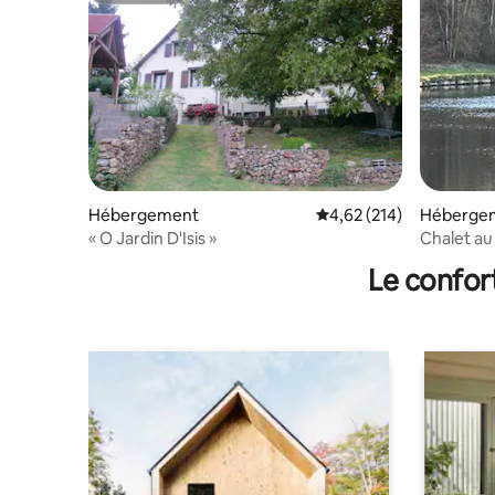
Hébergement
Évaluation moyenne sur
4,62 (214)
Héberge
« O Jardin D'Isis »
Chalet au
Le confor