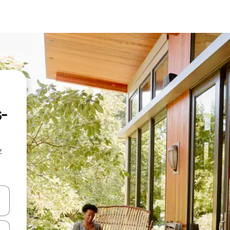
-
z
hes vers le haut et vers le bas pour les parcourir ou en appuyant et en fai