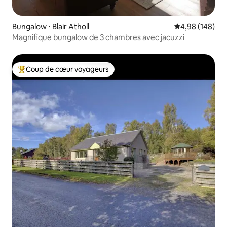
Bungalow ⋅ Blair Atholl
Évaluation moy
4,98 (148)
Magnifique bungalow de 3 chambres avec jacuzzi
Coup de cœur voyageurs
Coups de cœur voyageurs les plus appréciés