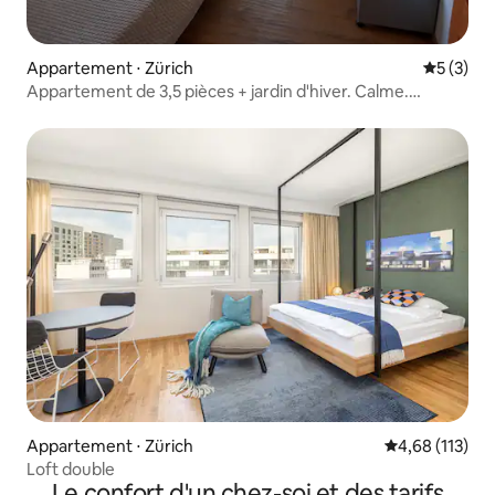
Appartement ⋅ Zürich
Évaluatio
5 (3)
Appartement de 3,5 pièces + jardin d'hiver. Calme.
Bureau. Jardin clos
Appartement ⋅ Zürich
Évaluation moy
4,68 (113)
Loft double
Le confort d'un chez-soi et des tarifs