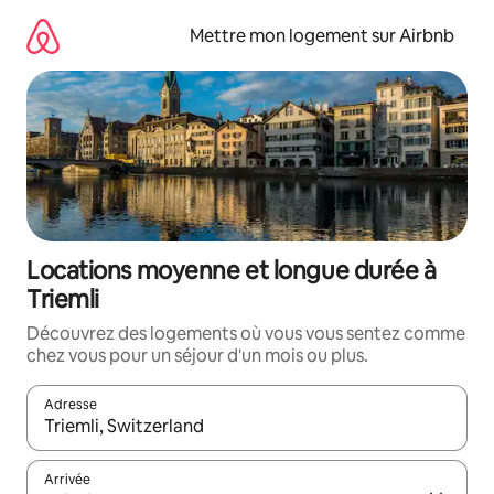
Aller
directement
Mettre mon logement sur Airbnb
au
contenu
Locations moyenne et longue durée à
Triemli
Découvrez des logements où vous vous sentez comme
chez vous pour un séjour d'un mois ou plus.
Adresse
Lorsque les résultats s'affichent, utilisez les flèches vers le hau
Arrivée