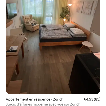
Appartement en résidence ⋅ Zürich
Évaluation mo
4,93 (85)
Studio d'affaires moderne avec vue sur Zurich