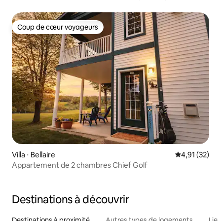
4 personnes
Coup de cœur voyageurs
Coup de cœur voyageurs
Villa ⋅ Bellaire
Évaluation mo
4,91 (32)
Appartement de 2 chambres Chief Golf
Destinations à découvrir
Destinations à proximité
Autres types de logements
Lie