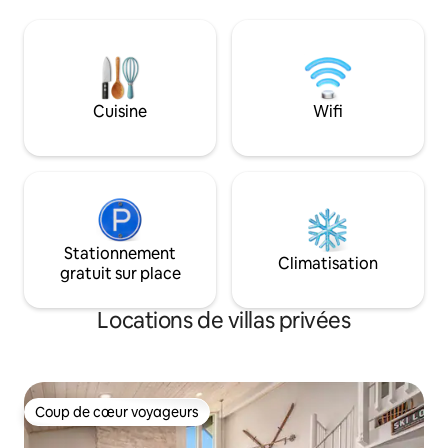
dispose d'un patio privé avec barbecue,
complète, climatis
de deux salles de bain complètes et d'un
café , belle vue sur le lac. Vous adorerez
salon ouvert spacieux. Il est parfait pour
l'hébergement con
les voyages de golf en été, les
l'emplacement idéa
excursions pour admirer les couleurs de
Suttons Bay et à 1 
l'automne, les aventures de ski en hiver
Ouvert les week-en
Cuisine
Wifi
près de Schuss Mountain et les
tous les jours du 
escapades relaxantes en famille tout au
long de l'année.
Stationnement
Climatisation
gratuit sur place
Locations de villas privées
Coup de cœur voyageurs
Coup de cœur voyageurs