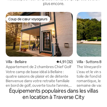
plus encore.
Coup de cœur voyageurs
Coup de cœur voyageurs
Villa ⋅ Bellaire
Évaluation moyenne sur la base
4,91 (32)
Villa ⋅ Suttons Bay
Appartement de 2 chambres Chief Golf
The Vineyard Inn 
avec vue sur le lac
Votre camp de base idéal à Bellaire :
L'eau et le vin se
quatre saisons de plaisir et de détente
toile de fond idéa
Bienvenue dans votre retraite familiale
romantique, le wee
en bord de golf, ouverte toute l'année,
semaine de vacanc
Équipements populaires dans les villas
située directement sur le trou n° 2 du
bistrot et bar vous
parcours de golf du Chief, à quelques
vos boissons préf
en location à Traverse City
minutes de Bellaire. Cet appartement en
nourriture. Profitez des suites
rez-de-chaussée, facilement accessible,
confortables avec 