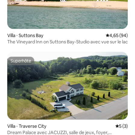
Villa ⋅ Suttons Bay
Évaluation mo
4,65 (94)
The Vineyard Inn on Suttons Bay-Studio avec vue sur le lac
Superhôte
Superhôte
Villa ⋅ Traverse City
Évaluatio
5 (3)
Dream Palace avec JACUZZI, salle de jeux, foyer,