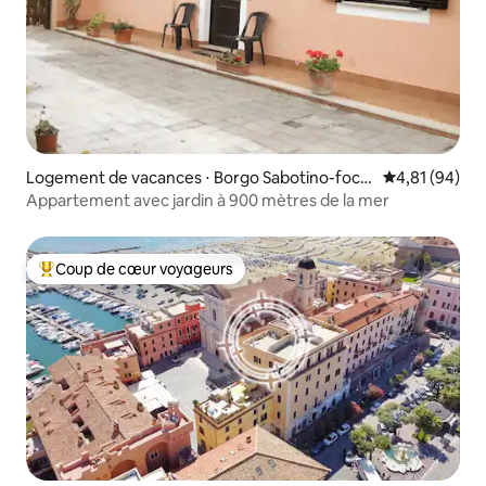
Logement de vacances ⋅ Borgo Sabotino-foce
Évaluation mo
4,81 (94)
Verde
Appartement avec jardin à 900 mètres de la mer
Coup de cœur voyageurs
Coups de cœur voyageurs les plus appréciés