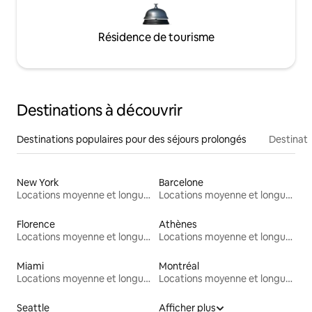
Résidence de tourisme
Destinations à découvrir
Destinations populaires pour des séjours prolongés
Destinati
New York
Barcelone
Locations moyenne et longue durée
Locations moyenne et longue durée
Florence
Athènes
Locations moyenne et longue durée
Locations moyenne et longue durée
Miami
Montréal
Locations moyenne et longue durée
Locations moyenne et longue durée
Seattle
Afficher plus