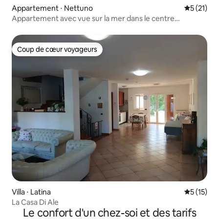
Appartement ⋅ Nettuno
Évaluation
5 (21)
Appartement avec vue sur la mer dans le centre
historique
Coup de cœur voyageurs
Coup de cœur voyageurs
Villa ⋅ Latina
Évaluation
5 (15)
La Casa Di Ale
Le confort d'un chez-soi et des tarifs