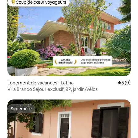
Coup de cœur voyageurs
Coups de cœur voyageurs les plus appréciés
Logement de vacances ⋅ Latina
Évaluatio
5 (9)
Villa Brando Séjour exclusif, 9P, jardin/vélos
Superhôte
Superhôte