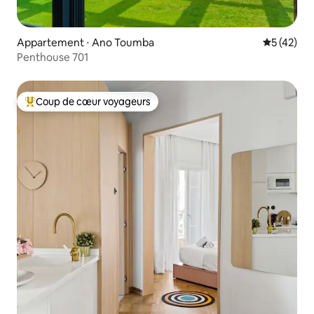
Appartement ⋅ Ano Toumba
Évaluation
5 (42)
Penthouse 701
Coup de cœur voyageurs
Coups de cœur voyageurs les plus appréciés