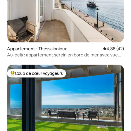
Appartement ⋅ Thessalonique
Évaluation mo
4,88 (42)
Au-delà : appartement serein en bord de mer avec vue
sur la mer
Coup de cœur voyageurs
Coups de cœur voyageurs les plus appréciés