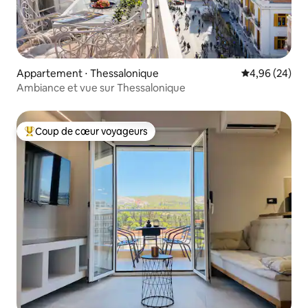
Appartement ⋅ Thessalonique
Évaluation mo
4,96 (24)
Ambiance et vue sur Thessalonique
Coup de cœur voyageurs
Coups de cœur voyageurs les plus appréciés