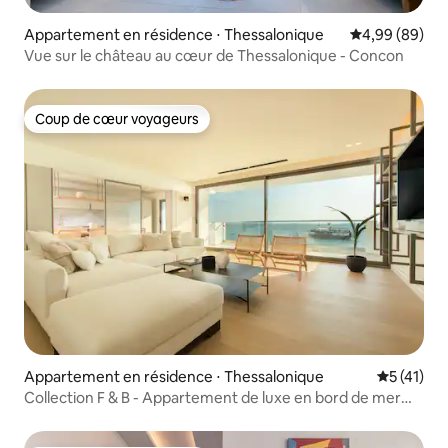
Appartement en résidence ⋅ Thessalonique
Évaluation mo
4,99 (89)
Vue sur le château au cœur de Thessalonique - Concon
Coup de cœur voyageurs
Coup de cœur voyageurs
Appartement en résidence ⋅ Thessalonique
Évaluation
5 (41)
Collection F & B - Appartement de luxe en bord de mer
avec 2 chambres