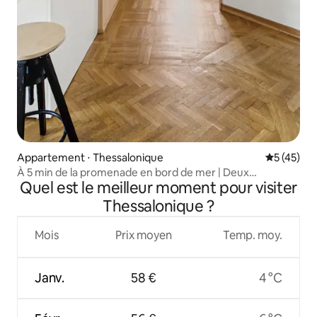
Appartement ⋅ Thessalonique
Évaluation
5 (45)
À 5 min de la promenade en bord de mer | Deux
Quel est le meilleur moment pour visiter
balcons | Les meilleurs cafés
Thessalonique ?
Mois
Prix moyen
Temp. moy.
Janv.
58 €
4 °C