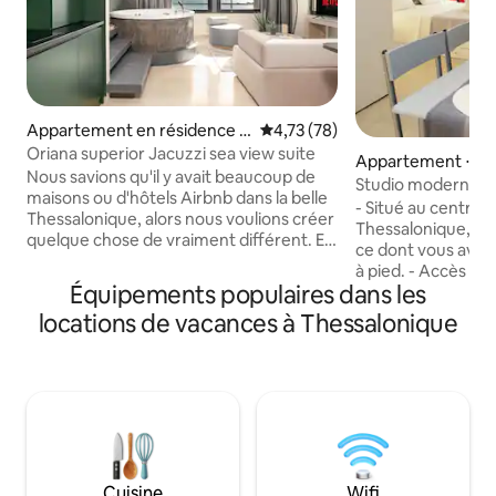
Appartement en résidence ⋅
Évaluation moyenne sur la base
4,73 (78)
Thessalonique
Oriana superior Jacuzzi sea view suite
Appartement ⋅ Th
Nous savions qu'il y avait beaucoup de
e
Studio moderne au 
maisons ou d'hôtels Airbnb dans la belle
- Situé au centre
Thessalonique, alors nous voulions créer
Thessalonique, ru
quelque chose de vraiment différent. Et
ce dont vous avez 
ce n'était pas facile. Nous avons dû
à pied. - Accès faci
trouver des idées, du design et la bonne
Équipements populaires dans les
principaux moyens 
propriété. Après de longues recherches,
bus) ; - Unité de c
locations de vacances à Thessalonique
nous l'avons fait ! Nous avons trouvé
pour le chauffage/l
exactement ce que nous recherchions.
de bain de style hô
Nous avons rêvé et créé ces superbes
oreillers et draps 
appartements de la meilleure façon
et planche à repas
possible. Sentiment de luxe, décoration
occultants - Même 
spéciale, suites avec jacuzzi, la meilleure
de la ville, l'endr
vue sur la mer de la ville et tout cela dans
insonorisé des brui
le meilleur quartier du centre ! !
pour les couples, 
Cuisine
Wifi