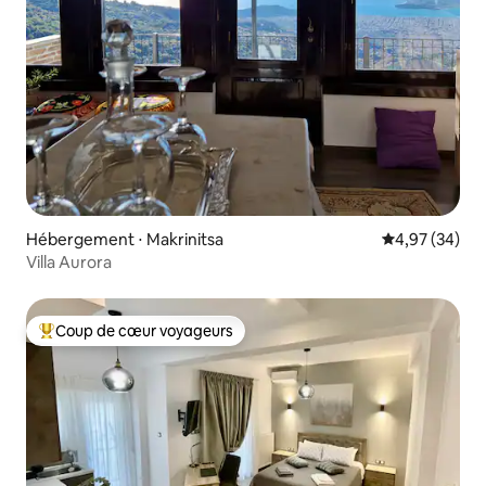
Hébergement ⋅ Makrinitsa
Évaluation mo
4,97 (34)
Villa Aurora
Coup de cœur voyageurs
Coups de cœur voyageurs les plus appréciés