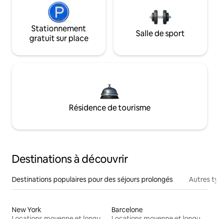
Stationnement
Salle de sport
gratuit sur place
Résidence de tourisme
Destinations à découvrir
Destinations populaires pour des séjours prolongés
Autres t
New York
Barcelone
Locations moyenne et longue durée
Locations moyenne et longue durée