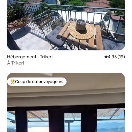
Hébergement ⋅ Trikeri
Évaluation mo
4,95 (19)
À Trikeri
Coup de cœur voyageurs
Coups de cœur voyageurs les plus appréciés