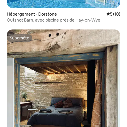
Hébergement ⋅ Dorstone
Évaluation
5 (10)
Outshot Barn, avec piscine près de Hay-on-Wye
Superhôte
Superhôte