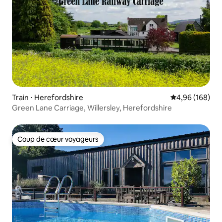
Train ⋅ Herefordshire
Évaluation moy
4,96 (168)
Green Lane Carriage, Willersley, Herefordshire
Coup de cœur voyageurs
Coup de cœur voyageurs