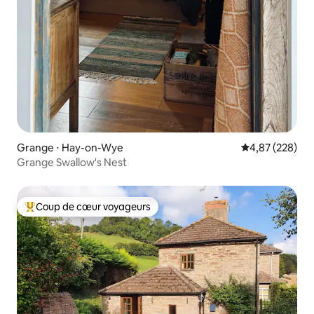
Grange ⋅ Hay-on-Wye
Évaluation moy
4,87 (228)
Grange Swallow's Nest
Coup de cœur voyageurs
Coups de cœur voyageurs les plus appréciés