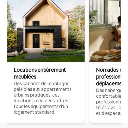
Locations entièrement
Nomades num
meublées
professionnel
déplacement
Des cabanes de montagne
paisibles aux appartements
Des hébergem
urbains pratiques, ces
confortables p
locations meublées offrent
professionnels
tous les équipements d'un
télétravail dis
logement standard.
et d'espaces de