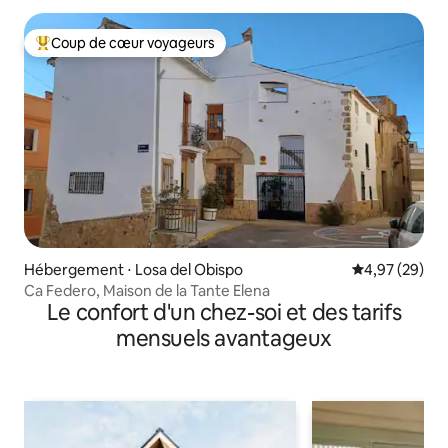
Coup de cœur voyageurs
Coups de cœur voyageurs les plus appréciés
Hébergement ⋅ Losa del Obispo
Évaluation mo
4,97 (29)
Ca Federo, Maison de la Tante Elena
Le confort d'un chez-soi et des tarifs
mensuels avantageux