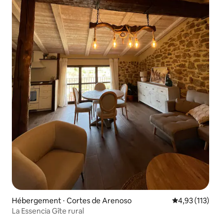
Hébergement ⋅ Cortes de Arenoso
Évaluation moy
4,93 (113)
La Essencia Gîte rural