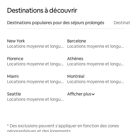
Destinations à découvrir
Destinations populaires pour des séjours prolongés
Destinati
New York
Barcelone
Locations moyenne et longue durée
Locations moyenne et longue durée
Florence
Athènes
Locations moyenne et longue durée
Locations moyenne et longue durée
Miami
Montréal
Locations moyenne et longue durée
Locations moyenne et longue durée
Seattle
Afficher plus
Locations moyenne et longue durée
* Des exclusions peuvent s'appliquer en fonction des zones
géographiques et des logements.