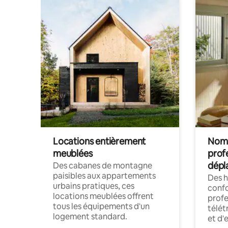
Locations entièrement
Noma
meublées
prof
dépl
Des cabanes de montagne
paisibles aux appartements
Des 
urbains pratiques, ces
confo
locations meublées offrent
profe
tous les équipements d'un
télét
logement standard.
et d'