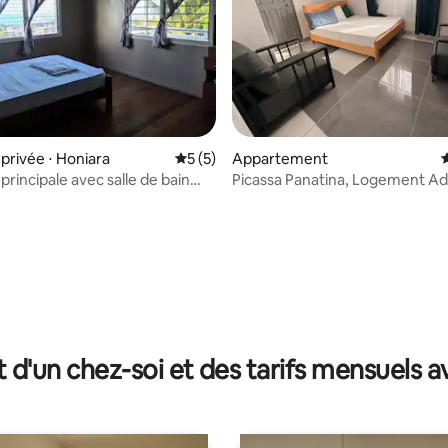
r la base de 31 commentaires : 4,97 sur 5
rivée ⋅ Honiara
Évaluation moyenne sur la base de 5 co
5 (5)
Appartement
rincipale avec salle de bain
Picassa Panatina, Logement A
 et balcon privé
t d'un chez-soi et des tarifs mensuels 