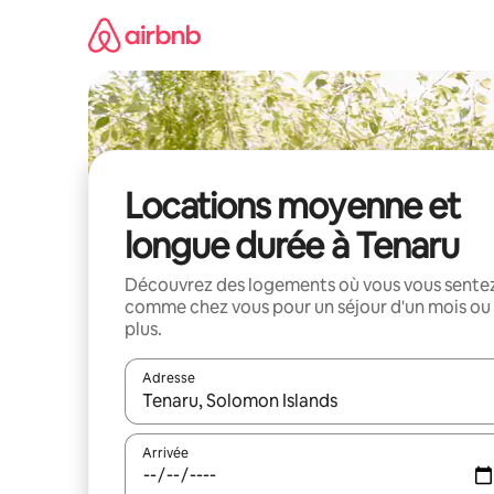
Aller
directement
au
contenu
Locations moyenne et
longue durée à Tenaru
Découvrez des logements où vous vous sente
comme chez vous pour un séjour d'un mois ou
plus.
Adresse
Lorsque les résultats s'affichent, utilisez les flèc
Arrivée