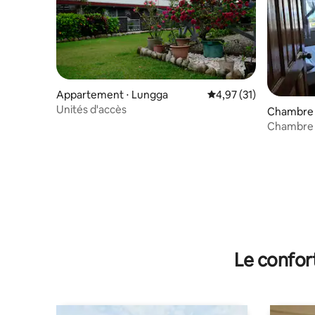
Appartement ⋅ Lungga
Évaluation moyenne su
4,97 (31)
Unités d'accès
Chambre p
Chambre p
attenante
Le confor