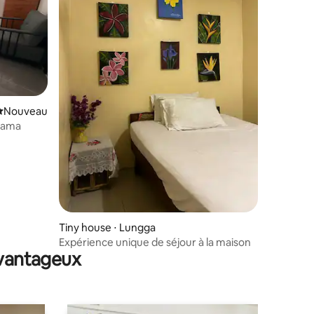
mmentaires : 5 sur 5
Nouvel hébergement
Nouveau
dama
Tiny house ⋅ Lungga
Expérience unique de séjour à la maison
avantageux