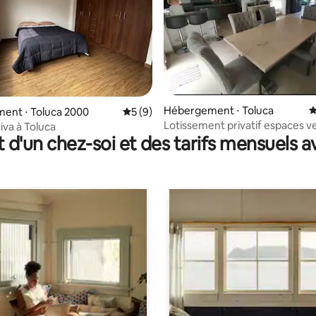
Hébergement ⋅ Toluca
É
ur la base de 10 commentaires : 4,9 sur 5
ent ⋅ Toluca 2000
Évaluation moyenne sur la base de 9 co
5 (9)
Lotissement privatif espaces v
iva à Toluca
t d'un chez-soi et des tarifs mensuels 
facture maison