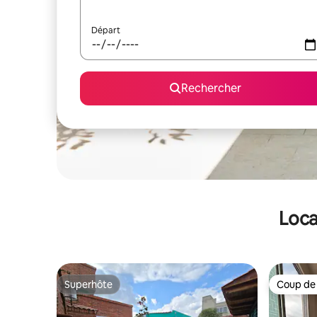
Départ
Rechercher
Loca
Superhôte
Coup de
Superhôte
Coup de