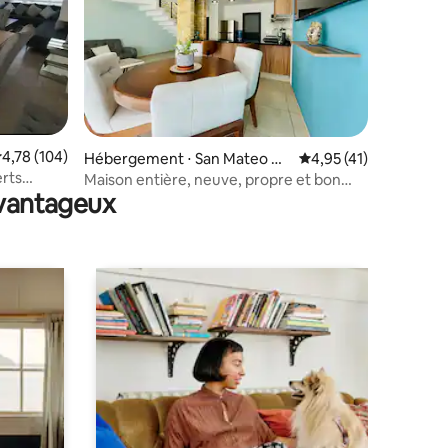
valuation moyenne sur la base de 104 commentaires : 4,78 sur 5
4,78 (104)
mmentaires : 5 sur 5
Hébergement ⋅ San Mateo Ot
Évaluation moyenne su
4,95 (41)
zacatipan
erts
Maison entière, neuve, propre et bon
avantageux
quartier.