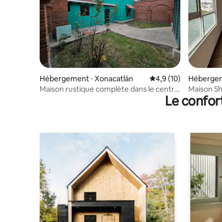
Hébergement ⋅ Xonacatlán
Évaluation moyenne s
4,9 (10)
Hébergem
Maison rustique complète dans le centre
Maison Sh
Le confor
de Xonacatlan