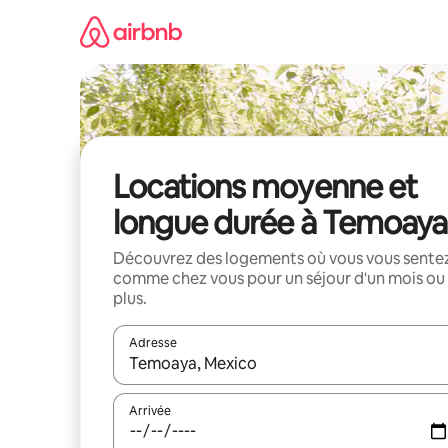
Aller
directement
au
contenu
Locations moyenne et
longue durée à Temoaya
Découvrez des logements où vous vous sente
comme chez vous pour un séjour d'un mois ou
plus.
Adresse
Lorsque les résultats s'affichent, utilisez les flèc
Arrivée