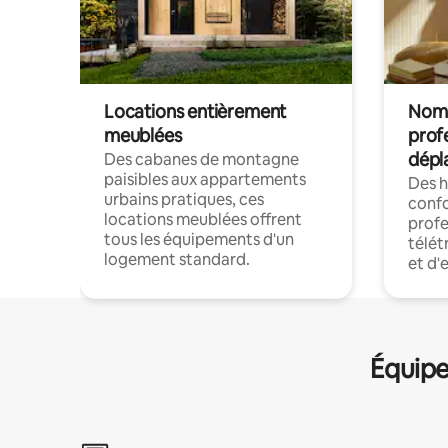
Locations entièrement
Noma
meublées
prof
dépl
Des cabanes de montagne
paisibles aux appartements
Des 
urbains pratiques, ces
confo
locations meublées offrent
profe
tous les équipements d'un
télét
logement standard.
et d'
Équipe