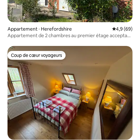
Appartement ⋅ Herefordshire
Évaluation m
4,9 (69)
Appartement de 2 chambres au premier étage acceptant
les animaux de compagnie
Coup de cœur voyageurs
Coup de cœur voyageurs