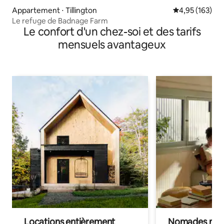
Appartement ⋅ Tillington
Évaluation moy
4,95 (163)
Le refuge de Badnage Farm
Le confort d'un chez-soi et des tarifs
mensuels avantageux
Locations entièrement
Nomades num