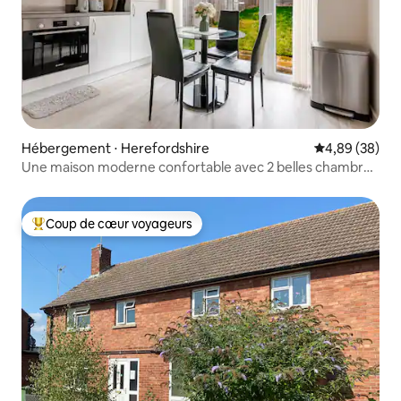
Hébergement ⋅ Herefordshire
Évaluation mo
4,89 (38)
Une maison moderne confortable avec 2 belles chambres
doubles
Coup de cœur voyageurs
Coups de cœur voyageurs les plus appréciés