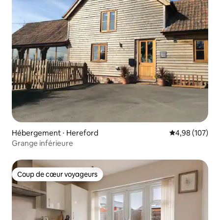
Hébergement ⋅ Hereford
Évaluation moy
4,98 (107)
Grange inférieure
Coup de cœur voyageurs
Coup de cœur voyageurs