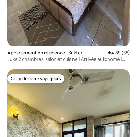
Appartement en résidence ⋅ Sukteri
Évaluation mo
4,89 (35)
Luxe 2 chambres, salon et cuisine | Arrivée autonome |
Parking gratuit
Coup de cœur voyageurs
Coup de cœur voyageurs