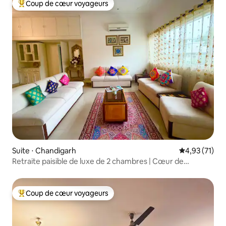
Coup de cœur voyageurs
Coups de cœur voyageurs les plus appréciés
Suite ⋅ Chandigarh
Évaluation mo
4,93 (71)
Retraite paisible de luxe de 2 chambres | Cœur de
Chandigarh
Coup de cœur voyageurs
Coups de cœur voyageurs les plus appréciés