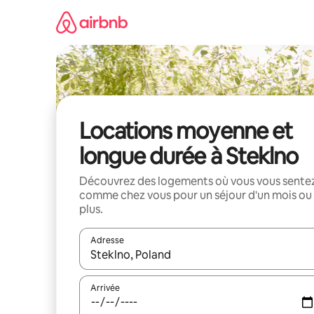
Aller
directement
au
contenu
Locations moyenne et
longue durée à Steklno
Découvrez des logements où vous vous sente
comme chez vous pour un séjour d'un mois ou
plus.
Adresse
Lorsque les résultats s'affichent, utilisez les flèc
Arrivée