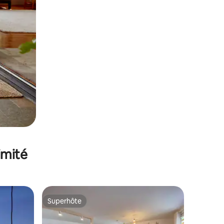
imité
Superhôte
lus appréciés
Superhôte