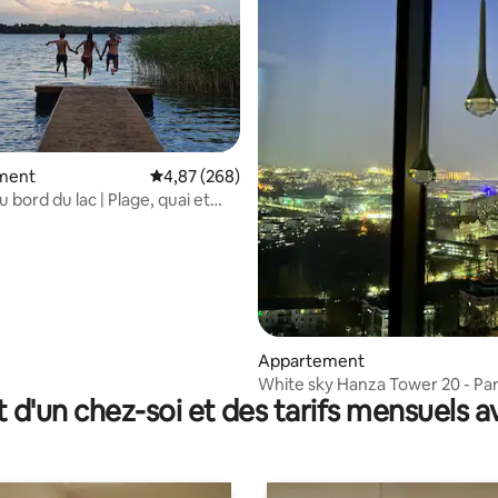
ment
Évaluation moyenne sur la base de 268 commen
4,87 (268)
u bord du lac | Plage, quai et
 rames
 la base de 193 commentaires : 4,82 sur 5
Appartement
White sky Hanza Tower 20 - Pa
t d'un chez-soi et des tarifs mensuels 
gratuit