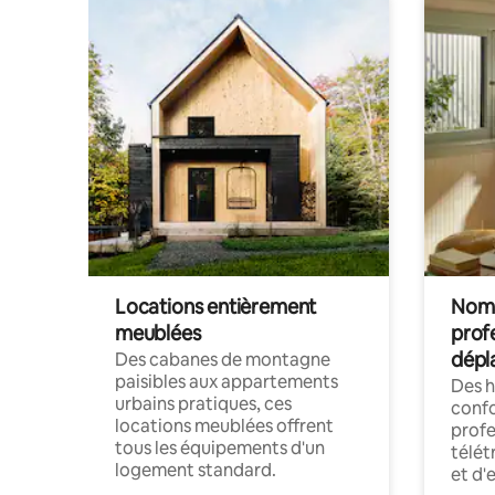
Locations entièrement
Noma
meublées
prof
dépl
Des cabanes de montagne
paisibles aux appartements
Des 
urbains pratiques, ces
confo
locations meublées offrent
profe
tous les équipements d'un
télét
logement standard.
et d'