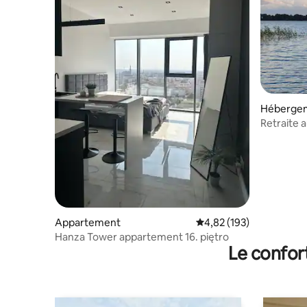
Héberge
Retraite a
bateau à
Appartement
Évaluation moyenne sur
4,82 (193)
Hanza Tower appartement 16. piętro
Le confor