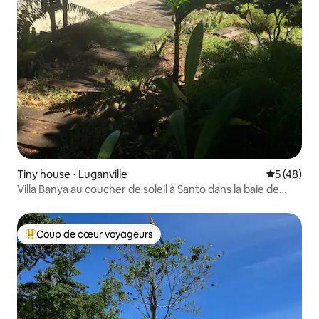
Tiny house ⋅ Luganville
Évaluation
5 (48)
Villa Banya au coucher de soleil à Santo dans la baie de
Surunda
Coup de cœur voyageurs
Coups de cœur voyageurs les plus appréciés