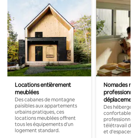
Locations entièrement
Nomades num
meublées
professionnel
déplacement
Des cabanes de montagne
paisibles aux appartements
Des hébergem
urbains pratiques, ces
confortables p
locations meublées offrent
professionnels
tous les équipements d'un
télétravail dis
logement standard.
et d'espaces de