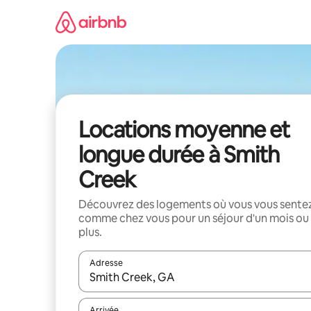
Aller
directement
au
contenu
Locations moyenne et
longue durée à Smith
Creek
Découvrez des logements où vous vous sente
comme chez vous pour un séjour d'un mois ou
plus.
Adresse
Lorsque les résultats s'affichent, utilisez les flèc
Arrivée