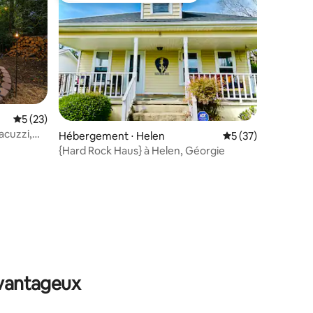
Évaluation moyenne sur la base de 23 commentaires : 5 sur 5
5 (23)
acuzzi,
Hébergement ⋅ Helen
Évaluation moyenne
5 (37)
{Hard Rock Haus} à Helen, Géorgie
taires : 4,98 sur 5
avantageux