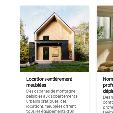
Locations entièrement
Noma
meublées
prof
dépl
Des cabanes de montagne
paisibles aux appartements
Des 
urbains pratiques, ces
confo
locations meublées offrent
profe
tous les équipements d'un
télét