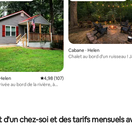
Cabane ⋅ Helen
Chalet au bord d'un ruisseau ! J
brasero, animaux acceptés
 Helen
Évaluation moyenne sur la base de 107 commen
4,98 (107)
vée au bord de la rivière, à
pas d'Helen !
 la base de 259 commentaires : 4,9 sur 5
t d'un chez-soi et des tarifs mensuels 