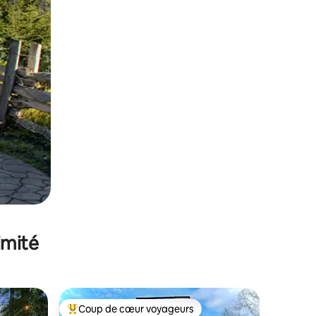
imité
Coup de cœur voyageurs
lus appréciés
Coups de cœur voyageurs les plus appréciés