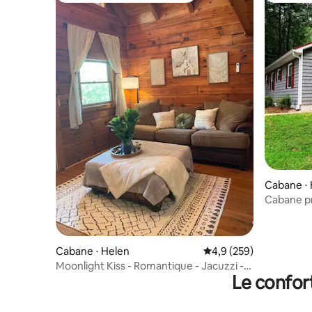
Cabane ⋅
Cabane pri
quelques 
Cabane ⋅ Helen
Évaluation moyenne sur
4,9 (259)
Moonlight Kiss - Romantique - Jacuzzi -
Le confor
Cabane avec vue