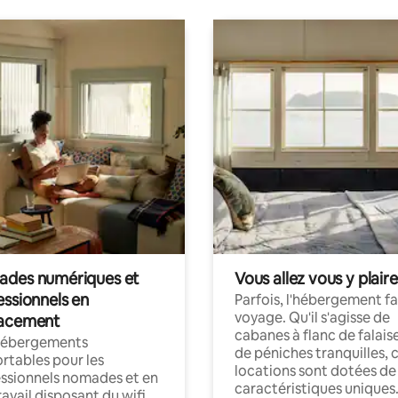
des numériques et
Vous allez vous y plaire
essionnels en
Parfois, l'hébergement fai
voyage. Qu'il s'agisse de
acement
cabanes à flanc de falais
hébergements
de péniches tranquilles, 
rtables pour les
locations sont dotées de
ssionnels nomades et en
caractéristiques uniques
ravail disposant du wifi