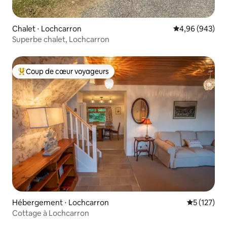
Chalet ⋅ Lochcarron
Évaluation moy
4,96 (943)
Superbe chalet, Lochcarron
Coup de cœur voyageurs
Coups de cœur voyageurs les plus appréciés
Hébergement ⋅ Lochcarron
Évaluation 
5 (127)
Cottage à Lochcarron