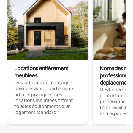
Locations entièrement
Nomades num
meublées
professionnel
déplacement
Des cabanes de montagne
paisibles aux appartements
Des hébergem
urbains pratiques, ces
confortables p
locations meublées offrent
professionnels
tous les équipements d'un
télétravail dis
logement standard.
et d'espaces de