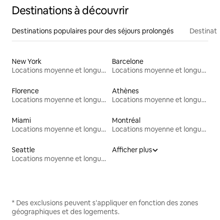
Destinations à découvrir
Destinations populaires pour des séjours prolongés
Destinati
New York
Barcelone
Locations moyenne et longue durée
Locations moyenne et longue durée
Florence
Athènes
Locations moyenne et longue durée
Locations moyenne et longue durée
Miami
Montréal
Locations moyenne et longue durée
Locations moyenne et longue durée
Seattle
Afficher plus
Locations moyenne et longue durée
* Des exclusions peuvent s'appliquer en fonction des zones
géographiques et des logements.