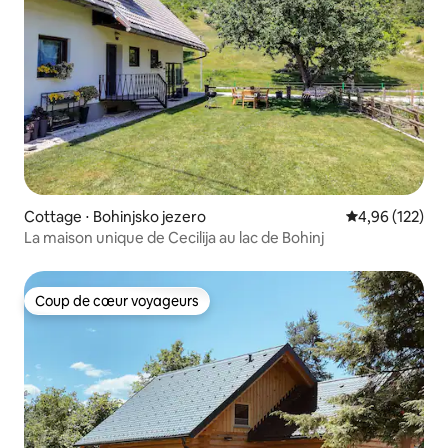
Cottage ⋅ Bohinjsko jezero
Évaluation moy
4,96 (122)
La maison unique de Cecilija au lac de Bohinj
Coup de cœur voyageurs
Coup de cœur voyageurs