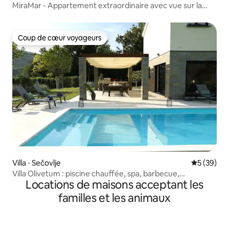
MiraMar - Appartement extraordinaire avec vue sur la
mer
Coup de cœur voyageurs
Coup de cœur voyageurs
Villa ⋅ Sečovlje
Évaluation
5 (39)
Villa Olivetum : piscine chauffée, spa, barbecue,
Locations de maisons acceptant les
4 chambres
familles et les animaux