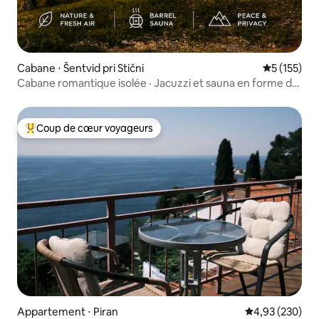
Cabane ⋅ Šentvid pri Stični
Évaluation 
5 (155)
Cabane romantique isolée · Jacuzzi et sauna en forme de
tonneau
Coup de cœur voyageurs
Coups de cœur voyageurs les plus appréciés
Appartement ⋅ Piran
Évaluation moy
4,93 (230)