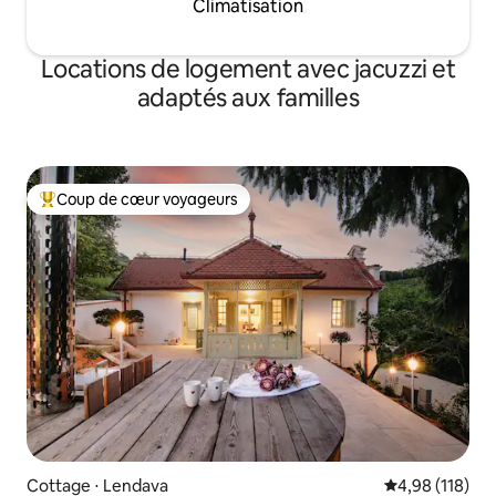
Climatisation
Locations de logement avec jacuzzi et
adaptés aux familles
Coup de cœur voyageurs
Coups de cœur voyageurs les plus appréciés
Cottage ⋅ Lendava
Évaluation moy
4,98 (118)