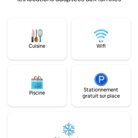
un fauteuil de m
terrasse et d'un balcon avec une belle
et un projecteur de 
vue sur le vignoble sur les collines du
une suite de séjou
charmant petit village appelé Blanca. La
sauna, sa cheminée
maison de campagne est construite sur
le gîte, vous trou
le côté ensoleillé des collines, de sorte
les étoiles et la tr
que vous pouvez profiter du soleil toute
préservée. Idéal p
la journée. La maison de campagne Mirt
recherche de luxe,
Cuisine
Wifi
se trouve à 2 km du petit village de
détente à proximi
Blanca et à 6 km de la ville de Sevnica. La
Bienvenus dans vot
maison de campagne Mirt est un bel
Numéro RNO : 108
hébergement avec ses détails raffinés,
qui répond à tous vos souhaits de
détente et de loisirs d'une manière
élégante mais confortable.
Stationnement
Piscine
gratuit sur place