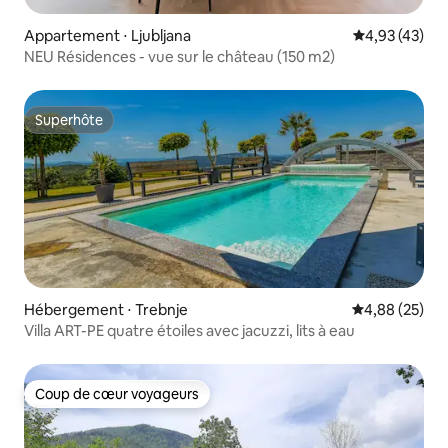
Appartement ⋅ Ljubljana
Évaluation mo
4,93 (43)
NEU Résidences - vue sur le château (150 m2)
Superhôte
Superhôte
Hébergement ⋅ Trebnje
Évaluation mo
4,88 (25)
Villa ART-PE quatre étoiles avec jacuzzi, lits à eau
Coup de cœur voyageurs
Coup de cœur voyageurs