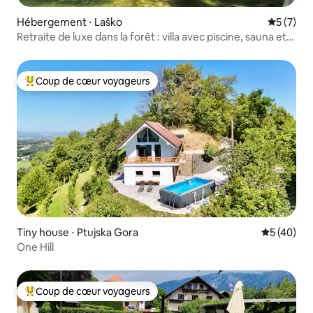
Hébergement ⋅ Laško
Évaluatio
5 (7)
Retraite de luxe dans la forêt : villa avec piscine, sauna et
jacuzzi
Coup de cœur voyageurs
Coups de cœur voyageurs les plus appréciés
Tiny house ⋅ Ptujska Gora
Évaluation
5 (40)
One Hill
Coup de cœur voyageurs
Coups de cœur voyageurs les plus appréciés