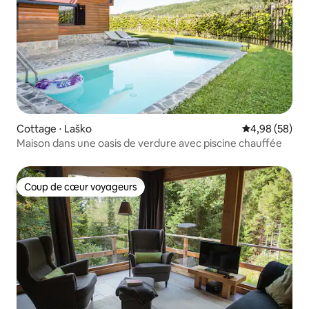
Cottage ⋅ Laško
Évaluation mo
4,98 (58)
Maison dans une oasis de verdure avec piscine chauffée
Coup de cœur voyageurs
Coup de cœur voyageurs