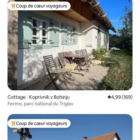
Coup de cœur voyageurs
Coups de cœur voyageurs les plus appréciés
Cottage ⋅ Koprivnik v Bohinju
Évaluation moy
4,99 (169)
Ferme, parc national du Triglav
Coup de cœur voyageurs
Coups de cœur voyageurs les plus appréciés