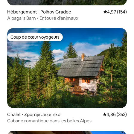
Hébergement ⋅ Polhov Gradec
Évaluation moy
4,97 (154)
Alpaga 's Barn - Entouré d'animaux
Coup de cœur voyageurs
Coup de cœur voyageurs
Chalet ⋅ Zgornje Jezersko
Évaluation moy
4,86 (352)
Cabane romantique dans les belles Alpes