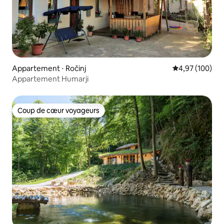
Appartement ⋅ Ročinj
Évaluation moy
4,97 (100)
Appartement Humarji
Coup de cœur voyageurs
Coup de cœur voyageurs