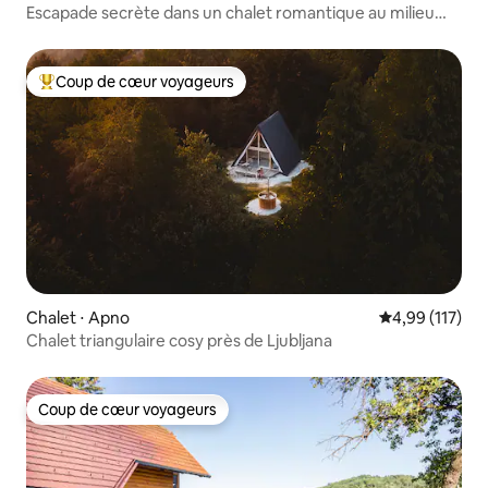
Escapade secrète dans un chalet romantique au milieu
des vignes
Coup de cœur voyageurs
Coups de cœur voyageurs les plus appréciés
Chalet ⋅ Apno
Évaluation moy
4,99 (117)
Chalet triangulaire cosy près de Ljubljana
Coup de cœur voyageurs
Coup de cœur voyageurs