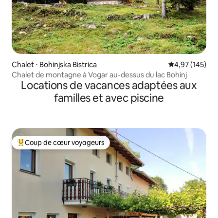
Chalet ⋅ Bohinjska Bistrica
Évaluation moy
4,97 (145)
Chalet de montagne à Vogar au-dessus du lac Bohinj
Locations de vacances adaptées aux
familles et avec piscine
Coup de cœur voyageurs
Coups de cœur voyageurs les plus appréciés