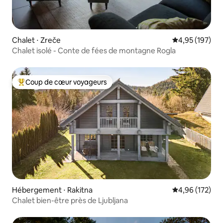
Chalet ⋅ Zreče
Évaluation moy
4,95 (197)
Chalet isolé - Conte de fées de montagne Rogla
Coup de cœur voyageurs
Coups de cœur voyageurs les plus appréciés
Hébergement ⋅ Rakitna
Évaluation moy
4,96 (172)
Chalet bien-être près de Ljubljana