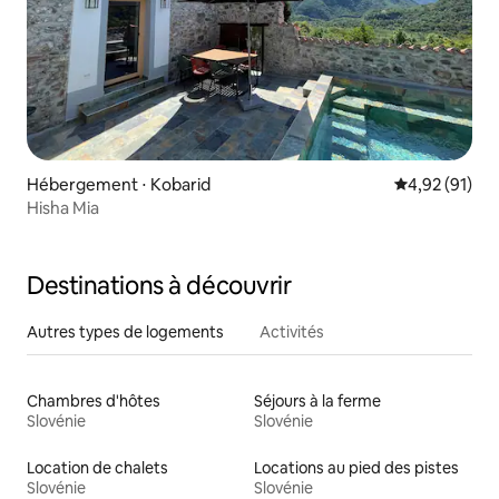
Hébergement ⋅ Kobarid
Évaluation mo
4,92 (91)
Hisha Mia
Destinations à découvrir
Autres types de logements
Activités
Chambres d'hôtes
Séjours à la ferme
Slovénie
Slovénie
Location de chalets
Locations au pied des pistes
Slovénie
Slovénie