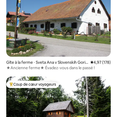
Gîte à la ferme ⋅ Sveta Ana v Slovenskih Goric
Évaluation moy
4,97 (178)
ah
★Ancienne ferme★ Évadez-vous dans le passé !
Coup de cœur voyageurs
Coups de cœur voyageurs les plus appréciés