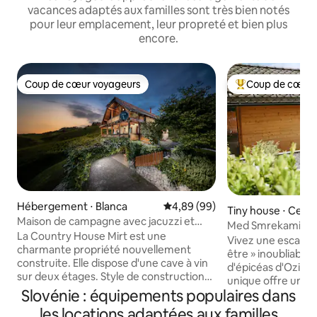
vacances adaptés aux familles sont très bien notés
pour leur emplacement, leur propreté et bien plus
encore.
Coup de cœur voyageurs
Coup de cœur 
Coup de cœur voyageurs
Coups de cœur vo
Hébergement ⋅ Blanca
Évaluation moyenne sur la base
4,89 (99)
Tiny house ⋅ Cerkl
Maison de campagne avec jacuzzi et
njskem
Med Smrekami | Re
sauna
La Country House Mirt est une
spa de charme
Vivez une escapad
charmante propriété nouvellement
être » inoubliable 
construite. Elle dispose d'une cave à vin
d'épicéas d'Ozian.
sur deux étages. Style de construction
unique offre une i
classique, typique de la culture viticole,
Slovénie : équipements populaires dans
deux espaces disti
avec de beaux détails en bois. La maison
bois romantique 
les locations adaptées aux familles
de campagne dispose également d'une