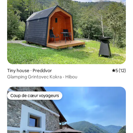
Tiny house ⋅ Preddvor
Évaluation
5 (12)
Glamping Grintovec Kokra - Hibou
Coup de cœur voyageurs
Coup de cœur voyageurs