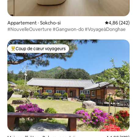
Appartement ⋅ Sokcho-si
Évaluation moy
4,86 (242)
#NouvelleOuverture #Gangwon-do #VoyageàDonghae
Coup de cœur voyageurs
Coups de cœur voyageurs les plus appréciés