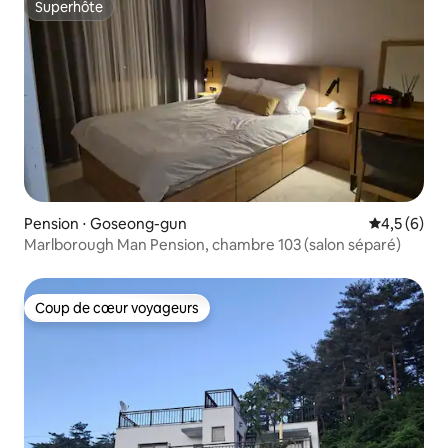
Superhôte
Superhôte
Pension ⋅ Goseong-gun
Évaluation 
4,5 (6)
Marlborough Man Pension, chambre 103 (salon séparé)
Coup de cœur voyageurs
Coup de cœur voyageurs