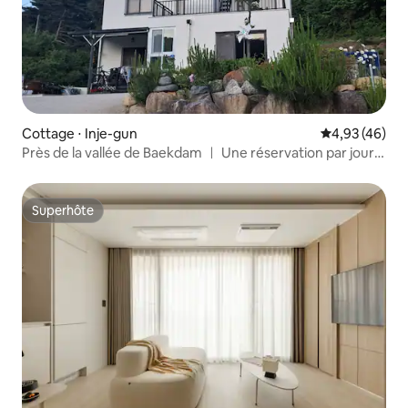
Cottage ⋅ Inje-gun
Évaluation mo
4,93 (46)
Près de la vallée de Baekdam ㅣ Une réservation par jour
｜ 2 chambres, cuisine, toit ｜ Sokcho, Seoraksan,
observation des étoiles depuis le toit, randonnée à
Baekdamsa
Superhôte
Superhôte