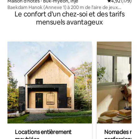
Maison d'hôtes ⋅ Buk-myeon, Inje
Évaluation moy
4,92 (179)
Baekdam Hanok (Annexe 1) à 200 m de l'aire de jeux
Le confort d'un chez-soi et des tarifs
aquatique de la vallée de Seoraksan Baekdam.
Stationnements gratuits. Trekking à Baekdamsa. Air pur.
mensuels avantageux
Locations entièrement
Nomades num