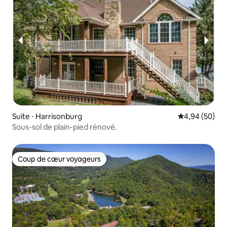
Suite ⋅ Harrisonburg
Évaluation mo
4,94 (50)
Sous-sol de plain-pied rénové.
Coup de cœur voyageurs
Coup de cœur voyageurs