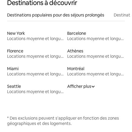
Destinations à découvrir
Destinations populaires pour des séjours prolongés
Destinati
New York
Barcelone
Locations moyenne et longue durée
Locations moyenne et longue durée
Florence
Athènes
Locations moyenne et longue durée
Locations moyenne et longue durée
Miami
Montréal
Locations moyenne et longue durée
Locations moyenne et longue durée
Seattle
Afficher plus
Locations moyenne et longue durée
* Des exclusions peuvent s'appliquer en fonction des zones
géographiques et des logements.