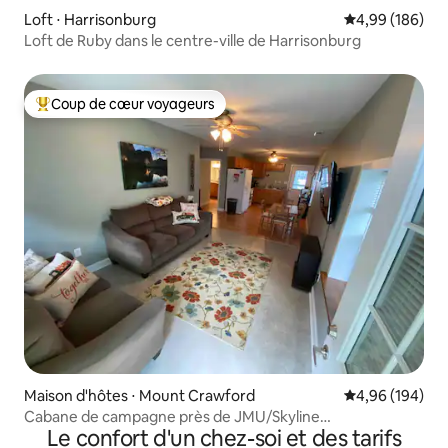
Loft ⋅ Harrisonburg
Évaluation moy
4,99 (186)
Loft de Ruby dans le centre-ville de Harrisonburg
Coup de cœur voyageurs
Coups de cœur voyageurs les plus appréciés
Maison d'hôtes ⋅ Mount Crawford
Évaluation moy
4,96 (194)
Cabane de campagne près de JMU/Skyline
Le confort d'un chez-soi et des tarifs
Dr/Massanutten