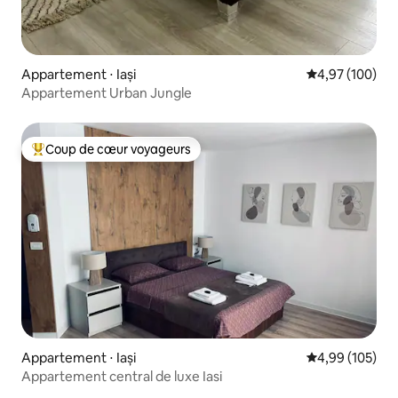
Appartement ⋅ Iași
Évaluation moy
4,97 (100)
Appartement Urban Jungle
Coup de cœur voyageurs
Coups de cœur voyageurs les plus appréciés
Appartement ⋅ Iași
Évaluation moy
4,99 (105)
Appartement central de luxe Iasi