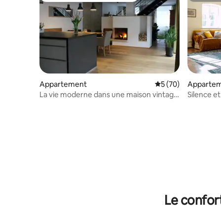
Appartement
Évaluation moyenne 
5 (70)
Apparte
La vie moderne dans une maison vintage
Silence e
II
historiqu
Le confor