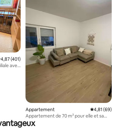
mmentaires : 5 sur 5
valuation moyenne sur la base de 401 commentaires : 4,87 sur 5
4,87 (401)
iale avec
Appartement
Évaluation moyenne su
4,81 (69)
Appartement de 70 m² pour elle et sa
avantageux
famille