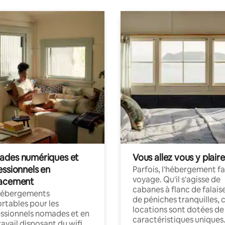
des numériques et
Vous allez vous y plaire
essionnels en
Parfois, l'hébergement fai
voyage. Qu'il s'agisse de
acement
cabanes à flanc de falais
hébergements
de péniches tranquilles, 
rtables pour les
locations sont dotées de
ssionnels nomades et en
caractéristiques uniques
ravail disposant du wifi