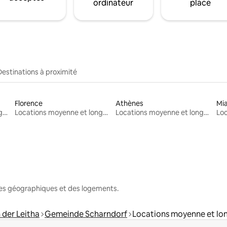
ordinateur
place
Destinations à proximité
Florence
Athènes
Mi
Locations moyenne et longue durée
Locations moyenne et longue durée
Locations moyenne et longue durée
nes géographiques et des logements.
 der Leitha
Gemeinde Scharndorf
Locations moyenne et lo