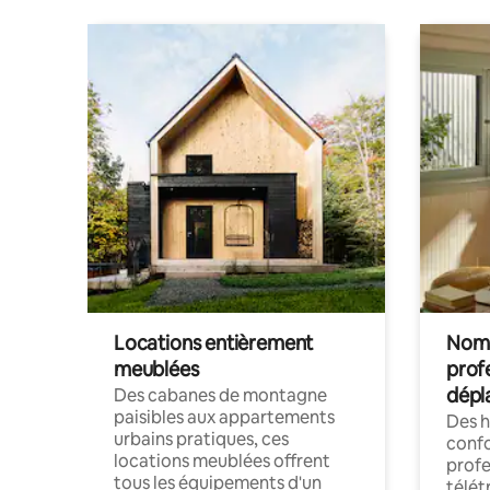
Locations entièrement
Noma
meublées
prof
dépl
Des cabanes de montagne
paisibles aux appartements
Des 
urbains pratiques, ces
confo
locations meublées offrent
profe
tous les équipements d'un
télét