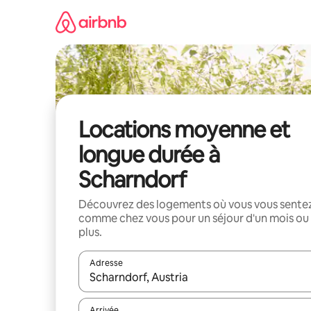
Aller
directement
au
contenu
Locations moyenne et
longue durée à
Scharndorf
Découvrez des logements où vous vous sente
comme chez vous pour un séjour d'un mois ou
plus.
Adresse
Lorsque les résultats s'affichent, utilisez les flèc
Arrivée