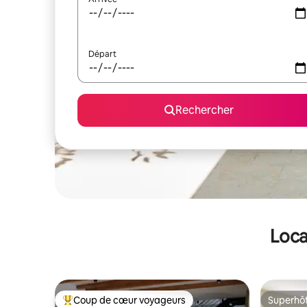
Départ
Rechercher
Loca
Coup de cœur voyageurs
Superhô
Coups de cœur voyageurs les plus appréciés
Superhô