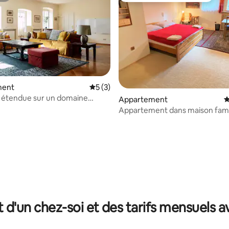
sur la base de 70 commentaires : 5 sur 5
ment
Évaluation moyenne sur la base de 3 co
5 (3)
t étendue sur un domaine
Appartement
É
e
Appartement dans maison famil
joli jardin
t d'un chez-soi et des tarifs mensuels 