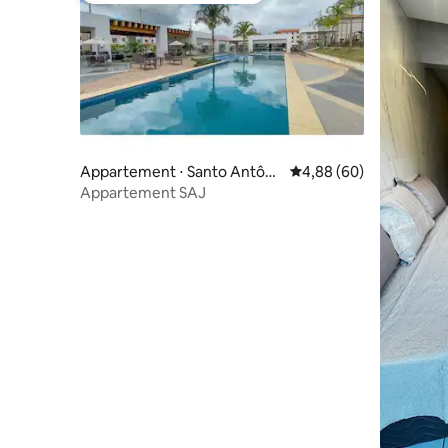
Appartement ⋅ Santo Antôni
Évaluation moyenne sur
4,88 (60)
o de Jesus
Appartement SAJ