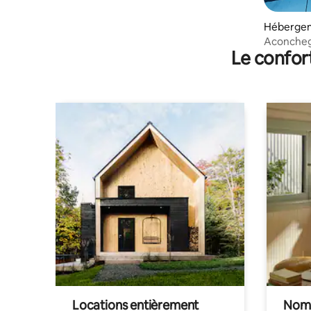
Hébergem
o de Jesu
Aconcheg
Le confor
Locations entièrement
Noma