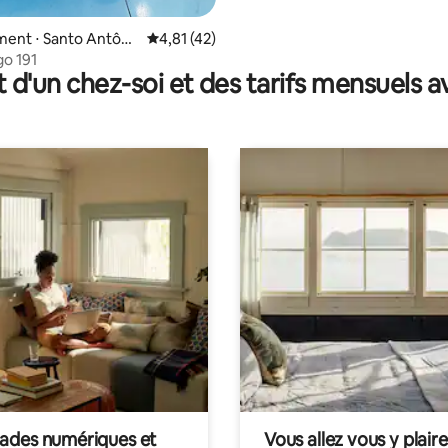
ent ⋅ Santo Antôni
Évaluation moyenne sur la base de 42 comme
4,81 (42)
s
o 191
t d'un chez-soi et des tarifs mensuels 
des numériques et
Vous allez vous y plaire