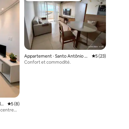
Appartement ⋅ Santo Antônio de
Évaluation moyenne
5 (23)
Jesus
Confort et commodité.
de
Évaluation moyenne sur la base de 8 commentaires : 5 sur 5
5 (8)
 centre