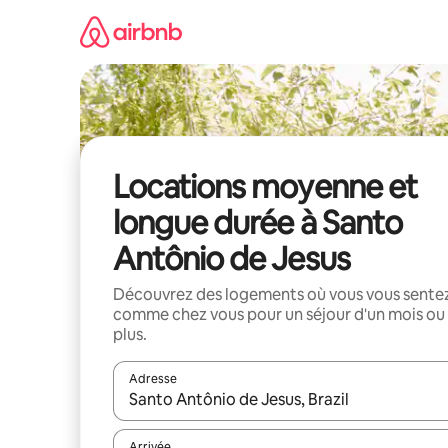
Aller
directement
au
contenu
Locations moyenne et
longue durée à Santo
Antônio de Jesus
Découvrez des logements où vous vous sente
comme chez vous pour un séjour d'un mois ou
plus.
Adresse
Lorsque les résultats s'affichent, utilisez les flèc
Arrivée