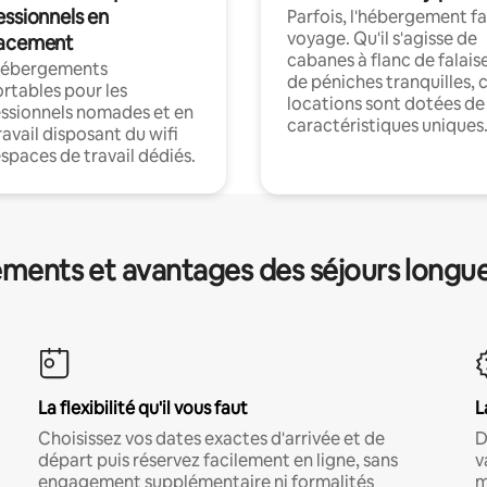
essionnels en
Parfois, l'hébergement fai
voyage. Qu'il s'agisse de
acement
cabanes à flanc de falais
hébergements
de péniches tranquilles, 
rtables pour les
locations sont dotées de
ssionnels nomades et en
caractéristiques uniques
ravail disposant du wifi
espaces de travail dédiés.
ments et avantages des séjours longu
La flexibilité qu'il vous faut
L
Choisissez vos dates exactes d'arrivée et de
D
départ puis réservez facilement en ligne, sans
v
engagement supplémentaire ni formalités
m