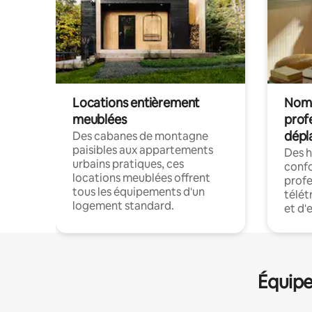
Locations entièrement
Noma
meublées
prof
dépl
Des cabanes de montagne
paisibles aux appartements
Des 
urbains pratiques, ces
confo
locations meublées offrent
profe
tous les équipements d'un
télét
logement standard.
et d'
Équipe