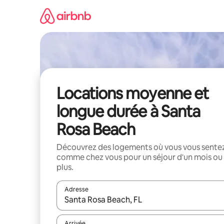
Aller
directement
au
contenu
Locations moyenne et
longue durée à Santa
Rosa Beach
Découvrez des logements où vous vous sente
comme chez vous pour un séjour d'un mois ou
plus.
Adresse
Lorsque les résultats s'affichent, utilisez les flèc
Arrivée