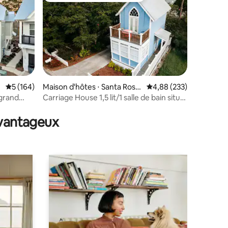
Évaluation moyenne sur la base de 164 commentaires : 5 sur 5
5 (164)
Maison d'hôtes ⋅ Santa Rosa
Évaluation moyenne sur
4,88 (233)
Beach
 grand
Carriage House 1,5 lit/1 salle de bain situé
mmentaires : 5 sur 5
à côté de 30A
avantageux