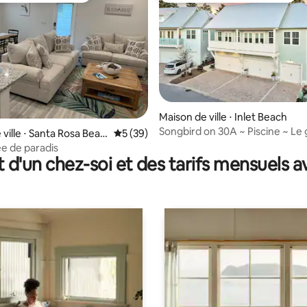
Maison de ville ⋅ Inlet Beach
Songbird on 30A ~ Piscine ~ Le
 sur la base de 16 commentaires : 5 sur 5
ville ⋅ Santa Rosa Beac
Évaluation moyenne sur la base de 39 co
5 (39)
frisson ~ Proéminence
e de paradis
t d'un chez-soi et des tarifs mensuels 