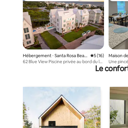
Hébergement ⋅ Santa Rosa Beac
Évaluation moyenne
5 (16)
Maison de 
h
h
62 Blue View Piscine privée au bord du lac
Une pincé
Le confor
à 5 min de la plage