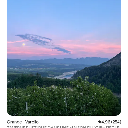
Grange ⋅ Varollo
Évaluation moy
4,96 (254)
TAVERNE RUSTIQUE DANS UNE MAISON DU XVIIe SIÈCLE