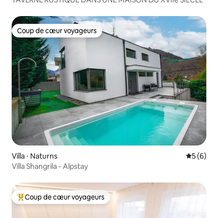
Coup de cœur voyageurs
Coup de cœur voyageurs
Villa ⋅ Naturns
Évaluatio
5 (6)
Villa Shangrila - Alpstay
Coup de cœur voyageurs
Coups de cœur voyageurs les plus appréciés