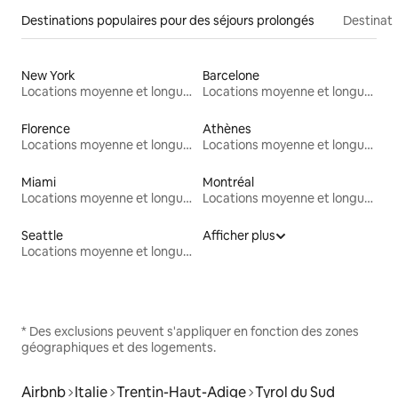
Destinations populaires pour des séjours prolongés
Destinati
New York
Barcelone
Locations moyenne et longue durée
Locations moyenne et longue durée
Florence
Athènes
Locations moyenne et longue durée
Locations moyenne et longue durée
Miami
Montréal
Locations moyenne et longue durée
Locations moyenne et longue durée
Seattle
Afficher plus
Locations moyenne et longue durée
* Des exclusions peuvent s'appliquer en fonction des zones
géographiques et des logements.
Airbnb
Italie
Trentin-Haut-Adige
Tyrol du Sud