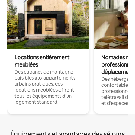
Locations entièrement
Nomades num
meublées
professionnel
déplacement
Des cabanes de montagne
paisibles aux appartements
Des hébergem
urbains pratiques, ces
confortables p
locations meublées offrent
professionnels
tous les équipements d'un
télétravail dis
logement standard.
et d'espaces de
Équipements et avantages des séjours