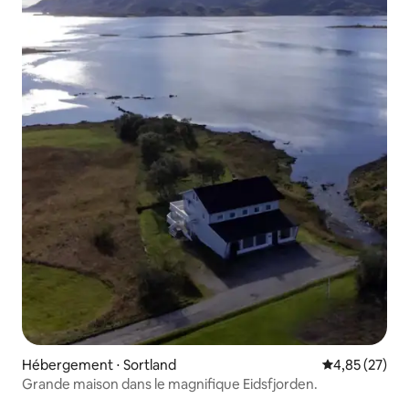
Hébergement ⋅ Sortland
Évaluation mo
4,85 (27)
Grande maison dans le magnifique Eidsfjorden.