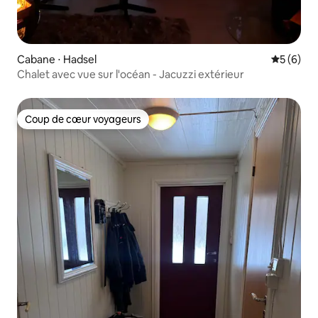
Cabane ⋅ Hadsel
Évaluatio
5 (6)
Chalet avec vue sur l'océan - Jacuzzi extérieur
Coup de cœur voyageurs
Coup de cœur voyageurs