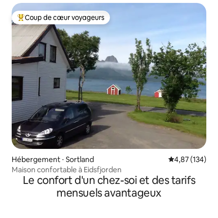
Coup de cœur voyageurs
Coups de cœur voyageurs les plus appréciés
Hébergement ⋅ Sortland
Évaluation moy
4,87 (134)
Maison confortable à Eidsfjorden
Le confort d'un chez-soi et des tarifs
mensuels avantageux